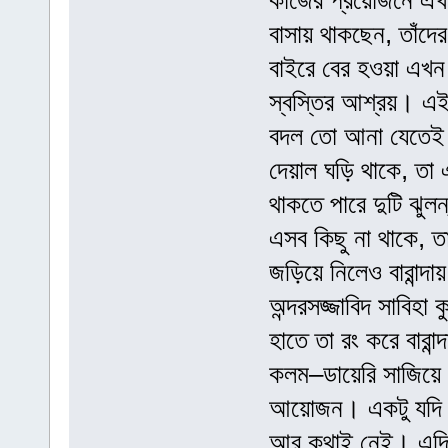
কাজের প্রয়োজনে এখ
বাসায় থাকছেন, তাঁদে
বাইরে বের হওয়া এখন 
স্বস্তির আশ্রয়। এই 
বদল তো আনা যেতেই
দেয়াল ঘড়ি থাকে, তা এ
থাকতে পারে দুটি ঝুল
এসব কিছু না থাকে, 
জড়িয়ে নিলেও বারান্
অন্দরসজ্জাবিদ সাবিহা 
হাতে তা রং করে বারান
কলম–ডায়েরি সাজিয়ে 
আয়োজন। একটু যদি ল
আর কথাই নেই। এদিকে 