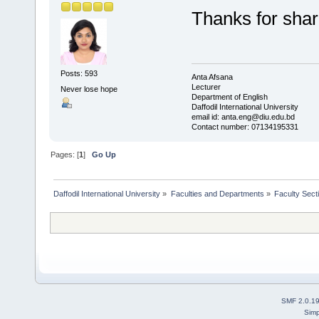
Thanks for sha
Posts: 593
Anta Afsana
Lecturer
Never lose hope
Department of English
Daffodil International University
email id: anta.eng@diu.edu.bd
Contact number: 07134195331
Pages: [
1
]
Go Up
Daffodil International University
»
Faculties and Departments
»
Faculty Sect
SMF 2.0.1
Simp