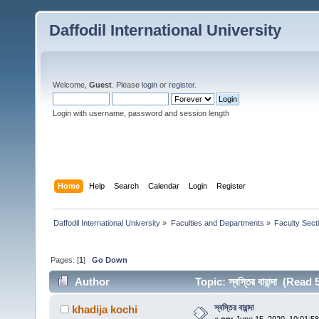
Daffodil International University
Welcome,
Guest
. Please
login
or
register
.
Login with username, password and session length
Home
Help
Search
Calendar
Login
Register
Daffodil International University
»
Faculties and Departments
»
Faculty Sect
Pages: [
1
]
Go Down
Author
Topic: স্বস্তির বারান্দা (Rea
স্বস্তির বারান্দা
khadija kochi