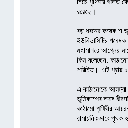
নিচে পৃথিবীর গলিত ক
রয়েছে।
বড় ধরনের কয়েক শ ভূম
ইউনিভার্সিটির গবেষক 
মহাসাগরে আগ্নেয় মা
কিম বলেছেন, কাঠামো
পরিচিত। এটি প্রায় 
এ কাঠামোকে আলট্রা 
ভূমিকম্পের তরঙ্গ ধী
কাঠামো পৃথিবীর আয়র
রাসায়নিকভাবে পৃথক হ