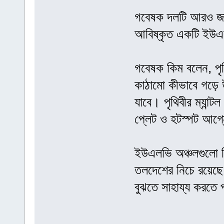
গবেষক দলটি আরও জানত
আবিষ্কৃত একটি ইউএল
গবেষক কিম বলেন, পৃথিব
কাঠামো কীভাবে গড়ে উ
যাবে। পৃথিবীর ম্যান
প্লেট ও হটস্পট আগ্নে
ইউএলভি অঞ্চলগুলো চি
তলদেশের নিচে রয়েছে 
বুঝতে সাহায্য করতে 