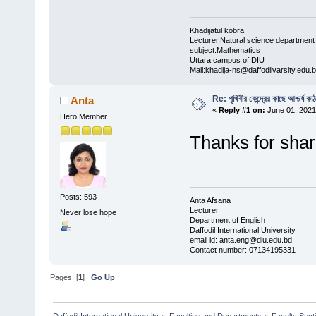
Khadijatul kobra
Lecturer,Natural science department
subject:Mathematics
Uttara campus of DIU
Mail:khadija-ns@daffodilvarsity.edu.
Re: পৃথিবীর কেন্দ্রের কাছে আশ্চর্য কা
Anta
«
Reply #1 on:
June 01, 2021
Hero Member
Thanks for sha
Posts: 593
Anta Afsana
Lecturer
Never lose hope
Department of English
Daffodil International University
email id: anta.eng@diu.edu.bd
Contact number: 07134195331
Pages: [
1
]
Go Up
Daffodil International University
»
Faculties and Departments
»
Faculty Sect