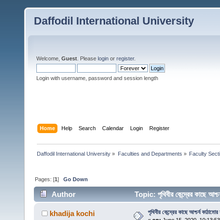
Daffodil International University
Welcome,
Guest
. Please
login
or
register
.
Login with username, password and session length
Home
Help
Search
Calendar
Login
Register
Daffodil International University
»
Faculties and Departments
»
Faculty Sect
Pages: [
1
]
Go Down
Author
Topic: পৃথিবীর কেন্দ্রের কাছে আ
পৃথিবীর কেন্দ্রের কাছে আশ্চর্য কাঠামোর 
khadija kochi