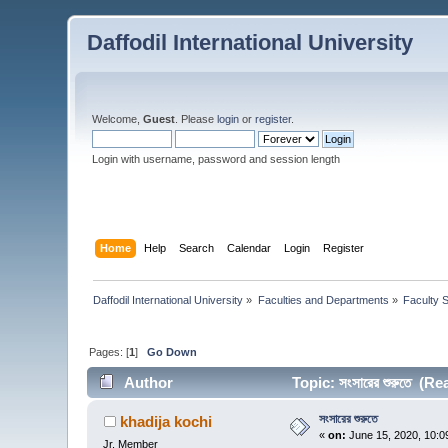
Daffodil International University
Welcome,
Guest
. Please
login
or
register
.
Login with username, password and session length
Home
Help
Search
Calendar
Login
Register
Daffodil International University
»
Faculties and Departments
»
Faculty 
Pages: [
1
]
Go Down
Author
Topic: সংসারের শুরুতে (R
সংসারের শুরুতে
khadija kochi
«
on:
June 15, 2020, 10:0
Jr. Member