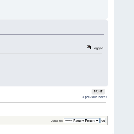
Logged
PRINT
« previous
next »
Jump to: