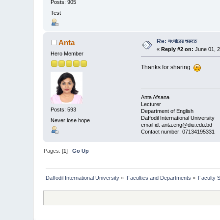
Posts: 905
Test
Re: সংসারের শুরুতে
Anta
«
Reply #2 on:
June 01, 2
Hero Member
Thanks for sharing
Anta Afsana
Lecturer
Posts: 593
Department of English
Daffodil International University
Never lose hope
email id: anta.eng@diu.edu.bd
Contact number: 07134195331
Pages: [
1
]
Go Up
Daffodil International University
»
Faculties and Departments
»
Faculty 