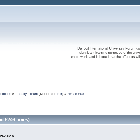
Daffodil International University Forum co
significant learning purposes of the uni
entire world and is hoped that the offerings will
Sections
»
Faculty Forum
(Moderator:
mir
) »
সংসারের শুরুতে
ead 5246 times)
9:42 AM »