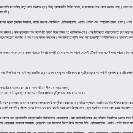
নবদম্পতিকে সবকিছু নতুন করে সাজাতে হয়। কিছু প্রয়োজনীয় জিনিস আছে, যা সংসারের শুরু থেকে দরকার পড়ে। বসার ঘ
সামগ্রী।
াধ্যের মধ্যে নান্দনিক ডিজাইন, বাহারি নকশার টেলিভিশন, রেফ্রিজারেটর, ওয়াশিং মেশিন এবং মাইক্রোওয়েভ ওভেন। এসব গুর
 বাজারে। নানা মূল্যছাড় আর আকর্ষণীয় সুবিধা নিয়ে হাজির হয় প্রতিষ্ঠানগুলো। যেন রীতিমতো প্রতিযোগিতা চলে নতুন দ
ীবনে সবচেয়ে দরকারি পণ্যের মধ্যে ফ্রিজ অন্যতম। সদ্যবিবাহিত জুটির জন্য তা অনেকটাই আশীর্বাদস্বরূপ। দুজনেই
র কদরও থাকে বেশ। মূলত বিয়েতে উপহারসামগ্রী হিসেবে অনেক আগে থেকেই টেলিভিশনের যথেষ্ট কদর আছে। বিশেষত, ব
এখন আর বিলাসিতা নয়, অতি প্রয়োজনীয় যন্ত্র। একজন মানুষের স্মার্টনেস এবং ব্যক্তিত্বের অনেকটাই প্রকাশ করে তাঁর
রয়োজনটা একেবারে কম নয়। শহুরে জীবনে শীত তো আজ আসে,
 কম, তাই তুলনামূলক অল্প দামে কিনে রাখাটাও বুদ্ধিমানের কাজ হতে পারে।
একটি মাইক্রোওয়েভ ওভেনের গুরুত্ব কোনোভাবেই অস্বীকার করা যায় না। যদিও গড়পড়তা বাঙালির দৈনন্দিন জীবনে রান্নার 
র একটি সামগ্রী। ফ্রিজ থেকে খাবার বের করে ঝটপট গরম করে নিলেই হবে। চুলা জ্বালিয়ে খাবার গরম করার প্রয়োজন
 গুরুত্ব দেন প্রয়োজনীয় ঘরগৃহস্থালির জিনিসপত্র কেনাকাটায়। আর নববিবাহিতদের এই চাহিদার বিষয়টিকে গুরুত্ব দিয়ে ট
ায় ক্রেতারা যেকোনো স্যামসাং গৃহস্থালি পণ্য কিনলেই জিতে নিতে পারবেন টিভি, রেফ্রিজারেটর, ওয়াশিং মেশিন কিংবা