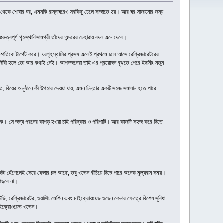
র থেকে শোবার ঘর, এমনকি রান্নাঘরেও সবকিছু ঢেলে সাজাতে হয়। আর ঘর সাজানোর জন্য
ুত্বপূর্ণ গৃহস্থালিসামগ্রী তাঁদের অন্দরের চেহারায় বদল এনে দেবে।
ম্পতিকে টার্গেট করে। ঘরগৃহস্থালির প্রসঙ্গ এলেই প্রথমে চলে আসে রেফ্রিজারেটরের
 কর্মজীবী হলে তো আর কথাই নেই। আপনজনেরা তাই এর প্রয়োজন বুঝতে পেরে ইদানীং নতুন
িয়ের অনুষ্ঠানে কী উপহার দেওয়া যায়, এমন চিন্তার একটি সহজ সমাধান হতে পারে
 পোশাক। সে জন্য পরনের কাপড় হওয়া চাই পরিষ্কার ও পরিপাটি। আর কাজটি সহজ করে দিতে
কাজটা হেঁশেলেই সেরে ফেলার চল আছে, তবু ওভেন বাঁচিয়ে দিতে পারে অনেক মূল্যবান সময়।
 পড়বে না।
িভি, রেফ্রিজারেটর, ওয়াশিং মেশিন এবং মাইক্রোওয়েভ ওভেন কেনার ক্ষেত্রে বিশেষ সুবিধা
 মাইক্রোওয়েভ ওভেন।