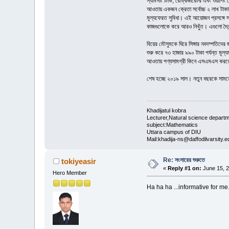
স্যামসাং টিভি, রেফ্রিজারেটর এবং ওয়াশি
আওতায় একজন ক্রেতা সর্বোচ্চ ২ লাখ টাকা
মূল্যফেরত সুবিধা। এই আয়োজন প্রসঙ্গে স্
কাজগুলোকে করে আরও নিখুঁত। এগুলো দৈনন্
বিয়ের মৌসুমকে ঘিরে সিঙ্গার নবদম্পতিদের
শুরু করে ৭৩ হাজার ৯৯০ টাকা পর্যন্ত মূল
আওতায় পণ্যসামগ্রী কিনে এসএমএস করতে হবে
শেষ হচ্ছে ২০১৯ সাল। নতুন বছরকে সামনে
Khadijatul kobra
Lecturer,Natural science depart
subject:Mathematics
Uttara campus of DIU
Mail:khadija-ns@daffodilvarsity.e
Re: সংসারের শুরুতে
tokiyeasir
«
Reply #1 on:
June 15, 2
Hero Member
Ha ha ha ...informative for me