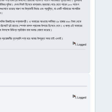
তিনটি পণ্য একত্রে কিনলেই ক্রেতারা পাবেন ৫ শতাংশ অতিরিক্ত মূল্যফেরত। সুবিধাটির
বিনিময় সুবিধা। মেগা-গিফট হিসেবে ভাগ্যবান ক্রেতারা পেয়ে যেতে পারেন ১০০ শতাংশ
সগুলোতে রয়েছে দারুণ সব উদ্ভাবনী ফিচার এবং প্রযুক্তি, যা একটি পরিবারের সাংসারিক
বে।
 নান্দনিক ডিজাইনের পণ্যসামগ্রী। এ অফারের আওতায় সর্বনিম্ন ২৯ হাজার ৯৯০ টাকা থেকে
ন টি–রিসোর্টে দুই রাতের স্পেশাল কাপল প্যাকেজ উপহার হিসেবে দেবে। এ জন্য এই অফারের
 উপলক্ষে বিভিন্ন প্রতিষ্ঠান নানা অফার ঘোষণা করেছে।
্য প্রয়োজনীয় গৃহস্থালি পণ্য ঘরে আনার উপযুক্ত সময় তাই এখনই।
Logged
Logged