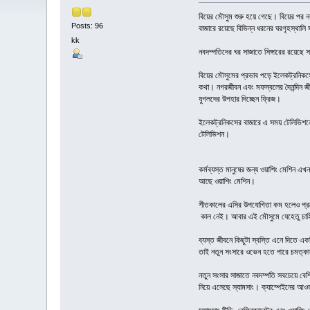
বিয়ের মৌসুম শুরু হয়ে গেছে। বিয়ের পর 
Posts: 96
বাজারে রয়েছে বিভিন্ন ধরনের ঘরগৃহস্থালি 
kk
নবদম্পতিদের ঘর সাজাতে সিঙ্গারের রয়েছে স
বিয়ের মৌসুমের প্রভাব পড়ে ইলেকট্রনিকসের
কথা। নগরজীবন এবং মফস্বলের দৈনন্দিন জ
যুগলদের উপহার দিচ্ছেন ফ্রিজ।
ইলেকট্রনিকসের বাজারে এ সময় টেলিভিশনে
টেলিভিশন।
কর্মব্যস্ত মানুষের জন্য ওয়াশিং মেশিন 
আছে ওয়াশিং মেশিন।
শীতকালের এসির উপযোগিতা কম হলেও প্
কাল নেই। আবার এই মৌসুমে যেহেতু চাহিদা
ব্যস্ত জীবনে কিছুটা স্বস্তি এনে দিতে 
তাই নতুন সংসারে ওভেন হতে পারে চমত্কা
নতুন সংসার সাজাতে নবদম্পতি সবচেয়ে বেশি
নিয়ে এসেছে স্যামসাং। ক্যাম্পেইনের আওত