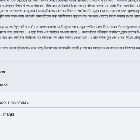
ং মেশিনের মধ্যে যেকোনো দুটি পণ্য একসঙ্গে কিনলে ক্রেতারা পাবেন অতিরিক্ত ৩ শতাংশ মূল্যফেরত। পাশাপাশি যেকোনো 
র ক্যাশব্যাক উপভোগ করতে পারবেন। টিভি এবং রেফ্রিজারেটরের ক্ষেত্রে থাকছে সর্বোচ্চ ২০ হাজার টাকা সমপরিমাণের 
যামসাং বাংলাদেশের কনজ্যুমার ইলেকট্রনিকসের হেড অব বিজনেস শাহরিয়ার বিন লুত্ফর জানান, স্যামসাং হোম অ্যাপ্লায়েন্
দিন কাজ সহজ করার পাশাপাশি নবদম্পতিদের জন্য সাবলীলভাবে নতুন সংসার শুরু করার ক্ষেত্রে বিশেষ অবদান রাখতে পার
 জন্য এনেছে ‘যুগলবন্দী অফার’। এ অফারের মধ্যে ১২টি বান্ডেল থেকে নতুন দম্পতিরা বেছে নিতে পারেন তাঁদের পছন্দমতো
্যমানের পণ্য কেনা যাবে। এ ছাড়া সিঙ্গার এই অফারের আওতায় বাছাই ১০ নবদম্পতিকে শ্রীমঙ্গলে অবস্থিত গ্র্যান্ড সুলতা
 এবং ভাগ্যবান বিজয়ীদের পরে সিঙ্গারের পক্ষ থেকে জানিয়ে দেওয়া হবে। এ ছাড়া বাজার ঘুরে দেখা গেছে, বিয়ের মৌসুম
 রেখে দেওয়া সুবিধাগুলো থেকে বেছে নিন আপনার প্রয়োজনীয় পণ্যটি। সাধ আর সাধ্যের মধ্যে সমন্বয় করে নিজেদের জন
ment
du.bd
020, 11:33:08 AM »
...Thanks