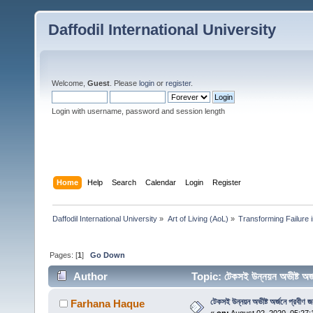
Daffodil International University
Welcome,
Guest
. Please
login
or
register
.
Login with username, password and session length
Home
Help
Search
Calendar
Login
Register
Daffodil International University
»
Art of Living (AoL)
»
Transforming Failure 
Pages: [
1
]
Go Down
Author
Topic: টেকসই উন্নয়ন অভীষ্ট অর
টেকসই উন্নয়ন অভীষ্ট অর্জনে প্রবীণ জ
Farhana Haque