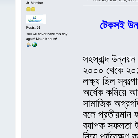
«
on:
August 02, 2020, 05:27
Jr. Member
টেকসই উন্ন
Posts: 61
You will never have this day
again! Make it count!
সহস্রাব্দ উন্নয়ন
২০০০ থেকে ২০১
লক্ষ্য ছিল স্বল্প
অর্ধেক কমিয়ে আন
সামাজিক অগ্রগতি
বলে প্রতীয়মান হ
ব্যাপক সফলতা উ
নিয়ে পর্যবেক্ষণ