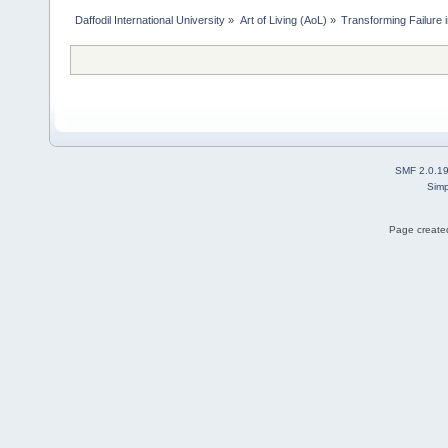
Daffodil International University
»
Art of Living (AoL)
»
Transforming Failure 
SMF 2.0.1
Simp
Page created