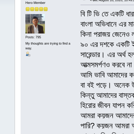
«
on:
August 18, 2020, 10:49
Hero Member
বি টি ভি তে একটি ধ
বাংলা অভিধানে এর ম
কিনা পরাজয় জেনেও 
Posts: 795
৯০ এর দশকে একটি ইং
My thoughts are trying to find a
way.
সারেন্ডার। এর অর্থ হ
আত্মসমর্পণও করবে না
আমি ভাবি আমাদের কথ
বা বই পড়ে। অনেক উন
কিন্তু আমাদের বাস্
হিরোর জীবন যাপন কর
আমরা কয়জন আমাদের
পারি? কয়জন আমরা আম