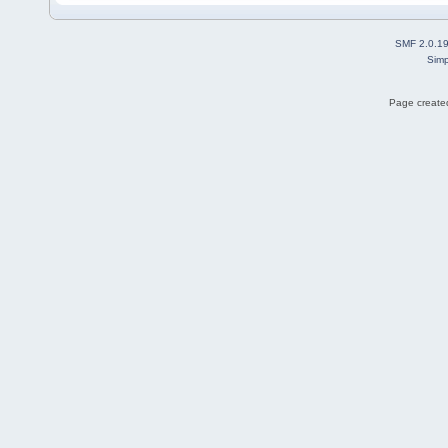
SMF 2.0.1
Simp
Page created