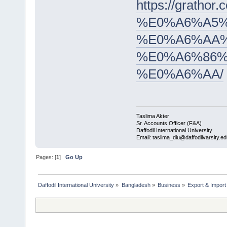
https://gra
%E0%A6%A5%
%E0%A6%AA
%E0%A6%86
%E0%A6%AA/
Taslima Akter
Sr. Accounts Officer (F&A)
Daffodil International University
Email: taslima_diu@daffodilvarsity.e
Pages: [
1
]
Go Up
Daffodil International University
»
Bangladesh
»
Business
»
Export & Import