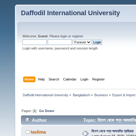
Daffodil International University
Welcome,
Guest
. Please
login
or
register
.
Login with username, password and session length
Home
Help
Search
Calendar
Login
Register
Daffodil International University
»
Bangladesh
»
Business
»
Export & Import
Pages: [
1
]
Go Down
Author
Topic: বিদেশ থেকে পন্য আমদানি
বিদেশ থেকে পন্য আমদানির প্রক্রিয়া
taslima