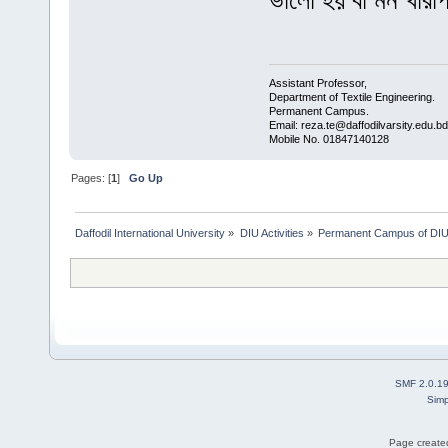
ভালো হয় বা মন খারা
Assistant Professor,
Department of Textile Engineering.
Permanent Campus.
Email: reza.te@daffodilvarsity.edu.bd
Mobile No. 01847140128
Pages: [
1
]
Go Up
Daffodil International University
»
DIU Activities
»
Permanent Campus of DI
SMF 2.0.1
Simp
Page created