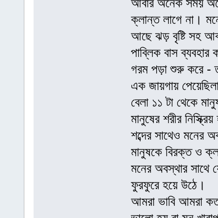
আবার অনেক সময় অনে
ক্লান্ত লাগে না। মন
আছে ঝড় বৃষ্টি সহ আব
পাব্লিক বাস ব্যবহার 
গরম পড়া শুরু করে -
এক জায়গায় পেয়েছিল
বেলা ১১ টা থেকে মান
মানুষের শরীর নিস্ক্র
শব্দের সাথেও মনের 
মানুষকে বিরক্ত ও ক
মনের অবস্থার সাথে
ফুরফুরে হয়ে উঠে।
আমরা ভাবি আমরা কত