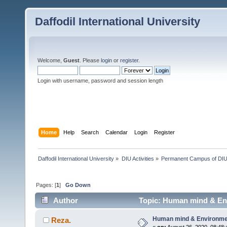
Daffodil International University
Welcome,
Guest
. Please
login
or
register
.
Login with username, password and session length
Home
Help
Search
Calendar
Login
Register
Daffodil International University
»
DIU Activities
»
Permanent Campus of DI
Pages: [
1
]
Go Down
Author
Topic: Human mind & En
Human mind & Environme
Reza.