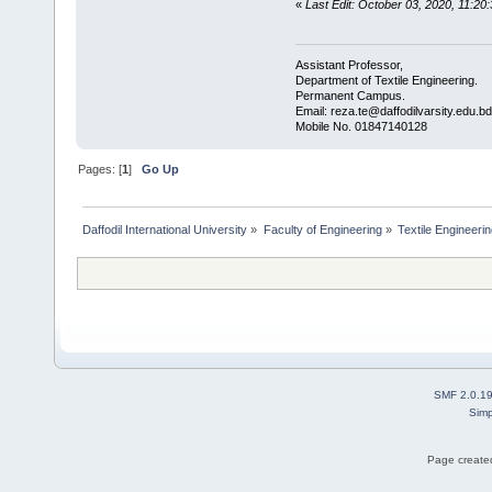
«
Last Edit: October 03, 2020, 11:2
Assistant Professor,
Department of Textile Engineering.
Permanent Campus.
Email: reza.te@daffodilvarsity.edu.bd
Mobile No. 01847140128
Pages: [
1
]
Go Up
Daffodil International University
»
Faculty of Engineering
»
Textile Engineeri
SMF 2.0.1
Simp
Page created