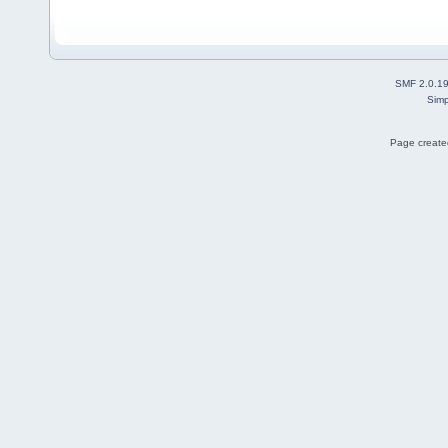
SMF 2.0.1
Simp
Page created