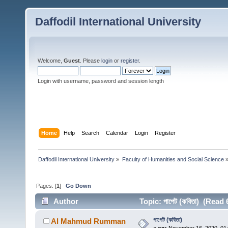
Daffodil International University
Welcome,
Guest
. Please
login
or
register
.
Login with username, password and session length
Home
Help
Search
Calendar
Login
Register
Daffodil International University
»
Faculty of Humanities and Social Science
Pages: [
1
]
Go Down
Author
Topic: পাপেট (কবিতা) (Read
পাপেট (কবিতা)
Al Mahmud Rumman