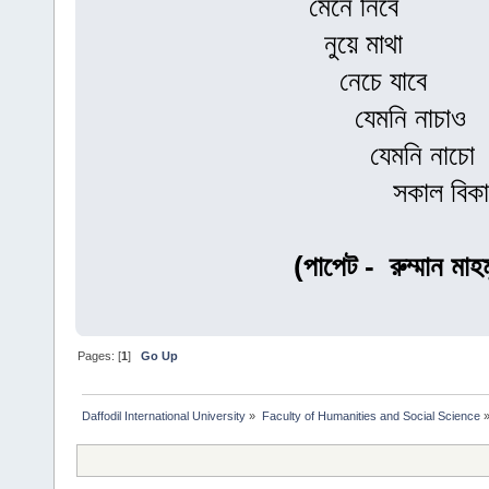
মেনে নিবে
নুয়ে মাথা
নেচে যাবে
যেমনি নাচাও
যেমনি নাচো
সকাল বিকা
(পাপেট - রুম্মান মাহ
Pages: [
1
]
Go Up
Daffodil International University
»
Faculty of Humanities and Social Science