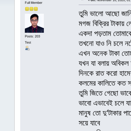
«
on:
November 16, 2020, 01
Full Member
তুমি ভালো আছো জান
মগজ বিক্রির টাকায় ল
একদা পড়তাম তোমাক
Posts: 203
তখনো যাও নি চলে নষ
Test
এখন অনেক টাকা তো
যখন যা বলায় অবিকল
দিনকে রাত করো হামে
কলমের কালিতে কত সত
তুমি জিতে গেছো ভাব
ভাবো এভাবেই চলে যা
মানুষ তো দু'টাকার পা
সয়ে যাবে