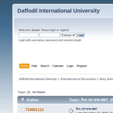
Daffodil International University
Welcome,
Guest
. Please
login
or
register
.
Login with username, password and session length
Home
Help
Search
Calendar
Login
Register
Daffodil International University
»
Entertainment & Discussions
»
Story, Artic
Pages: [
1
]
Go Down
Author
Topic: সিংহ কেন বনের রাজা?
সিংহ কেন বনের রাজা?
710001113