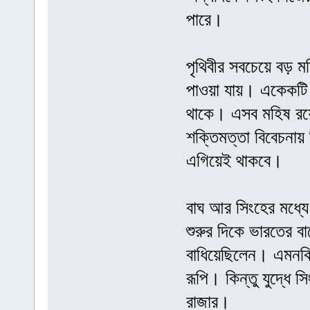
পারে।
পৃথিবীর সবচেয়ে বড় 
পাওয়া যায়। একেকট
থাকে। এসব মহিষ রয়ে
শক্তিমত্তা বিবেচনায়
এগিয়েই থাকবে।
বাঘ আর সিংহের মধ্য
শুরুর দিকে ভারতের ব
বাধিয়েছিলেন। এমনকি 
রূপি। কিন্তু যুদ্ধে স
রাজার।