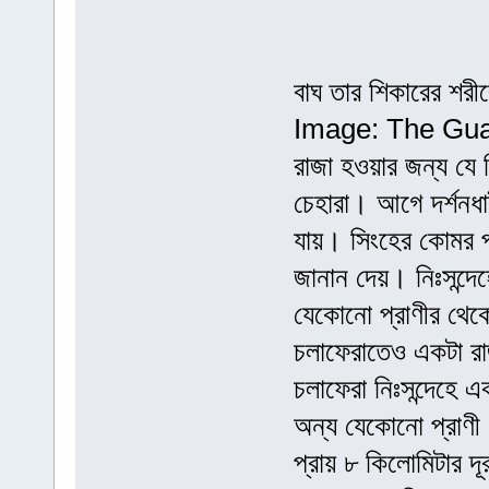
বাঘ তার শিকারের শরীর
Image: The Gua
রাজা হওয়ার জন্য যে
চেহারা। আগে দর্শনধা
যায়। সিংহের কোমর পর
জানান দেয়। নিঃসন্দে
যেকোনো প্রাণীর থেকে
চলাফেরাতেও একটা র
চলাফেরা নিঃসন্দেহে এ
অন্য যেকোনো প্রাণী
প্রায় ৮ কিলোমিটার দ