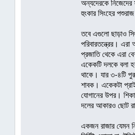
অন্যদেরকে নিজেদের স
হুংকার সিংহের পশুরাজ
তবে এগুলো ছাড়াও সি
পরিবারতন্ত্রের। এরা
প্রজাতি থেকে এরা ব
একেকটি দলকে বলা হয়
থাকে। যার ৩-৪টি পুরু
শাবক। একেকটা প্রাইড
যোগানের উপর। শিকার
দলের আকারও ছোট রা
একজন রাজার যেমন নির