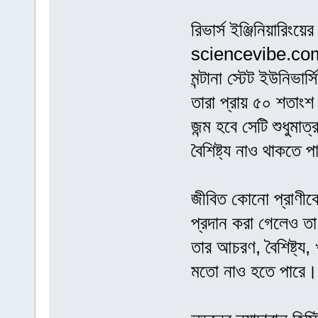
রিভার্স ইঞ্জিনিয়ার
sciencevibe.co
মন্টানা স্টেট ইউনিভার্
তারা প্রায় ৫০ শতাং
জন্ম হবে সেটি শুধু
বৈশিষ্ট্য নাও থাকতে 
জীবিত কোনো প্রাণী
প্রদান করা গেলেও ত
তার আচরণ, বৈশিষ্ট্য,
মতো নাও হতে পারে।