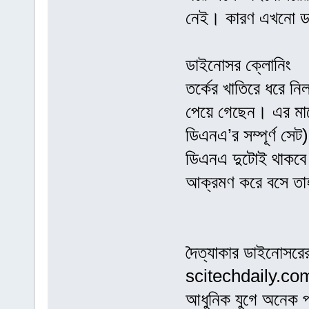
নেই। কারণ এখনো ড
ডাইনোসর ক্লোনিং
তর্কের খাতিরে ধরে নি
পেয়ে গেছেন। এর মানে
ডিএনএ’র সম্পূর্ণ 
ডিএনএ দুটোই থাকবে।
আক্রমণ করে বসে তাহ
দৈত্যাকার ডাইনোসরের
scitechdaily.co
আধুনিক যুগে অনেক প