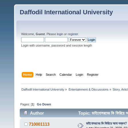
Daffodil International University
Welcome,
Guest
. Please
login
or
register
.
Login with username, password and session length
Home
Help
Search
Calendar
Login
Register
Daffodil International University
»
Entertainment & Discussions
»
Story, Artic
Pages: [
1
]
Go Down
Author
Topic: ডাইনোসরদের কি ফিরিয়ে
ডাইনোসরদের কি ফিরিয়ে আনা সম্ভব?
710001113