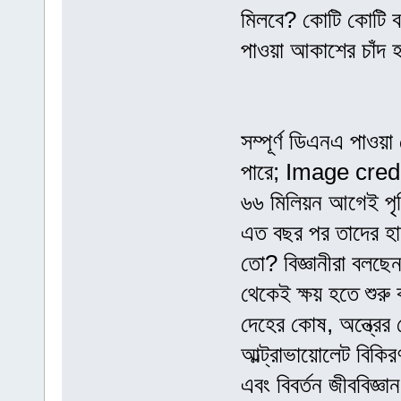
মিলবে? কোটি কোটি ব
পাওয়া আকাশের চাঁদ
সম্পূর্ণ ডিএনএ পাওয়
পারে; Image cre
৬৬ মিলিয়ন আগেই পৃথ
এত বছর পর তাদের হা
তো? বিজ্ঞানীরা বলছেন
থেকেই ক্ষয় হতে শুর
দেহের কোষ, অন্ত্রে
আল্ট্রাভায়োলেট বিকির
এবং বিবর্তন জীববিজ্