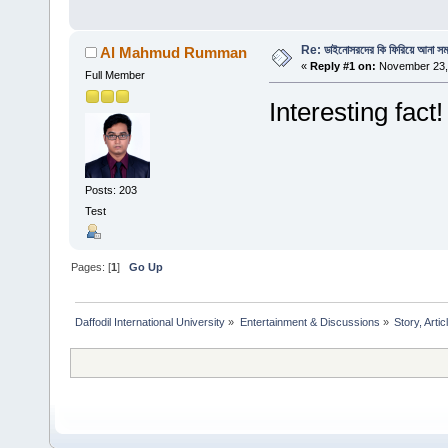
Re: ডাইনোসরদের কি ফিরিয়ে আনা সম
Al Mahmud Rumman
«
Reply #1 on:
November 23, 
Full Member
Interesting fact!
Posts: 203
Test
Pages: [
1
]
Go Up
Daffodil International University
»
Entertainment & Discussions
»
Story, Artic