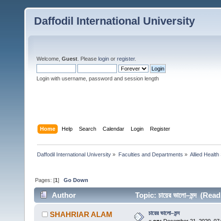
Daffodil International University
Welcome,
Guest
. Please
login
or
register
.
Login with username, password and session length
Home
Help
Search
Calendar
Login
Register
Daffodil International University
»
Faculties and Departments
»
Allied Health
Pages: [
1
]
Go Down
Author
Topic: চায়ের ভালো–মন্দ (Rea
চায়ের ভালো–মন্দ
SHAHRIAR ALAM