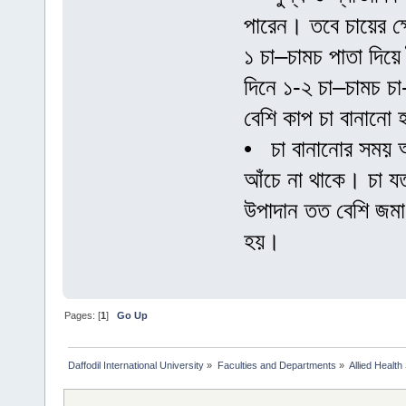
পারেন। তবে চায়ের ক্ষ
১ চা–চামচ পাতা দিয়ে
দিনে ১-২ চা–চামচ চ
বেশি কাপ চা বানানো 
• চা বানানোর সময় অব
আঁচে না থাকে। চা যত
উপাদান তত বেশি জমা
হয়।
Pages: [
1
]
Go Up
Daffodil International University
»
Faculties and Departments
»
Allied Health