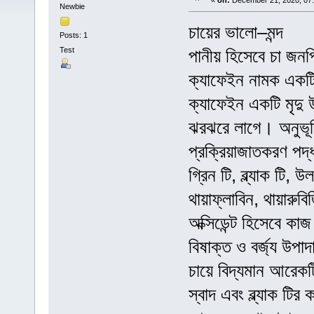
«
on:
December 21, 2020, 07
Newbie
চায়ের ভালো–মন্দ
Posts: 1
Test
পানীয় হিসেবে চা জন
ক্যাফেইন নামক একট
ক্যাফেইন একটি মৃদু
ঝরঝরে লাগে। অনুভূত
প্রক্রিয়াজাতকরণ পদ্
গ্রিন টি, ব্ল্যাক টি
থায়াফ্লাবিন, থায়ারুব
অক্সিডেন্ট হিসেবে ক
বিষাক্ত ও বর্জ্য উপা
চায়ে বিদ্যমান আরেকট
স্বাদ এবং ব্ল্যাক টি