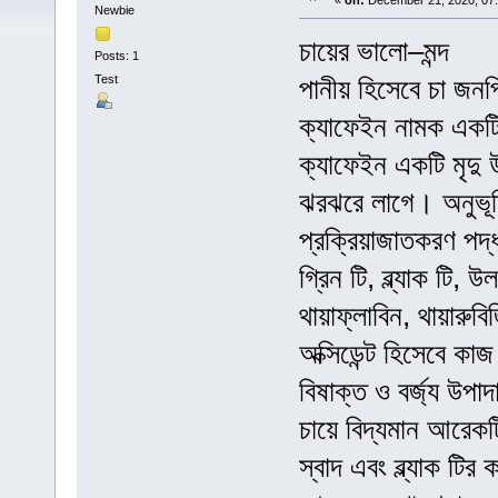
«
on:
December 21, 2020, 07
Newbie
চায়ের ভালো–মন্দ
Posts: 1
Test
পানীয় হিসেবে চা জন
ক্যাফেইন নামক একট
ক্যাফেইন একটি মৃদু
ঝরঝরে লাগে। অনুভূত
প্রক্রিয়াজাতকরণ পদ্
গ্রিন টি, ব্ল্যাক টি
থায়াফ্লাবিন, থায়ারুব
অক্সিডেন্ট হিসেবে ক
বিষাক্ত ও বর্জ্য উপা
চায়ে বিদ্যমান আরেকট
স্বাদ এবং ব্ল্যাক টি