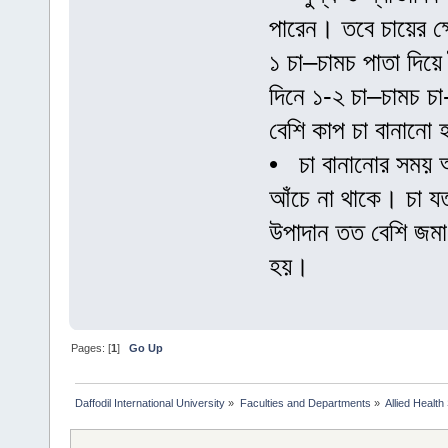
পারেন। তবে চায়ের ক্ষ
১ চা–চামচ পাতা দিয়ে
দিনে ১-২ চা–চামচ চ
বেশি কাপ চা বানানো 
• চা বানানোর সময় অব
আঁচে না থাকে। চা যত
উপাদান তত বেশি জমা
হয়।
Pages: [
1
]
Go Up
Daffodil International University
»
Faculties and Departments
»
Allied Health