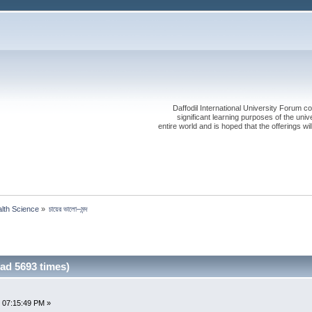
Daffodil International University Forum co
significant learning purposes of the uni
entire world and is hoped that the offerings will
alth Science
»
চায়ের ভালো–মন্দ
Read 5693 times)
 07:15:49 PM »