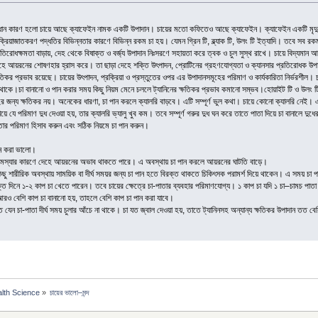
্রধান কারণ হলো চায়ে আছে ক্যাফেইন নামক একটি উপাদান। চায়ের মতো কফিতেও আছে ক্যাফেইন। ক্যাফেইন একটি মৃদু
রিয়াজাতকরণ পদ্ধতির বিভিন্নতার কারণে বিভিন্ন রকম চা হয়। যেমন গ্রিন টি, ব্ল্যাক টি, উলং টি ইত্যাদি। তবে সব রকম 
তিরোধক্ষমতা বাড়ায়, দেহ থেকে বিষাক্ত ও বর্জ্য উপাদান নিঃসরণে সহায়তা করে ত্বক ও চুল সুস্থ রাখে। চায়ে বিদ্যমান আ
 দেহে আয়রনের শোষণহার হ্রাস করে। তা ছাড়া দেহে শক্তি উৎপাদন, প্রোটিনের গ্রহণযোগ্যতা ও ক্যানসার প্রতিরোধক উপা
ষতিকর প্রভাব রয়েছে। চায়ের উৎপাদন, প্রক্রিয়া ও প্রস্তুতের ওপর এর উপাদানসমূহের পরিমাণ ও কার্যকারিতা নির্ভরশীল। চা
 থাকে।চা বানানো ও পান করার সময় কিছু নিয়ম মেনে চললে ট্যানিনের ক্ষতিকর প্রভাব কমানো সম্ভব।হোয়াইট টি ও উলং ট
হের জন্য ক্ষতিকর নয়। অনেকের ধারণা, চা পান করলে ক্যালরি বাড়বে। এটি সম্পূর্ণ ভুল কথা। চায়ে কোনো ক্যালরি নেই।
 যে পরিমাণ দুধ দেওয়া হয়, তার ক্যালরি ভ্যালু খুব কম। তবে সম্পূর্ণ গরুর দুধ ঘন করে তাতে পাতা দিয়ে চা বানালে দুধের
তার পরিমাণ হিসাব করুন এবং সঠিক নিয়মে চা পান করুন।
ান করা ভালো।
ক সমস্যার কারণে দেহে আয়রনের অভাব থাকতে পারে। এ অবস্থায় চা পান করলে আয়রনের ঘাটতি বাড়ে।
িছু শারীরিক অবস্থায় সাময়িক বা দীর্ঘ সময়র জন্য চা পান হতে বিরক্ত থাকতে চিকিৎসক পরামর্শ দিয়ে থাকেন। এ সময় চা 
তি দিনে ১-২ কাপ চা খেতে পারেন। তবে চায়ের ক্ষেত্রে চা-পাতার ব্যবহার পরিমাণযোগ্য। ১ কাপ চা যদি ১ চা–চামচ পাতা
রও বেশি কাপ চা বানানো হয়, তাহলে বেশি কাপ চা পান করা যাবে।
 যেন চা-পাতা দীর্ঘ সময় চুলার আঁচে না থাকে। চা যত জ্বাল দেওয়া হয়, তাতে ট্যানিনসহ অন্যান্য ক্ষতিকর উপাদান তত
alth Science
»
চায়ের ভালো–মন্দ