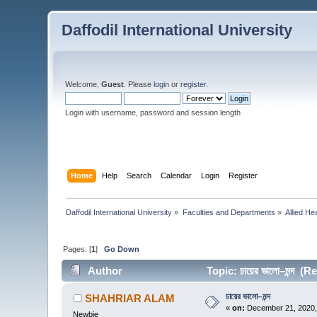
Daffodil International University
Welcome,
Guest
. Please
login
or
register
.
Login with username, password and session length
Home
Help
Search
Calendar
Login
Register
Daffodil International University
»
Faculties and Departments
»
Allied He
Pages: [
1
]
Go Down
Author
Topic: চায়ের ভালো–মন্দ (
চায়ের ভালো–মন্দ
SHAHRIAR ALAM
«
on:
December 21, 2020,
Newbie