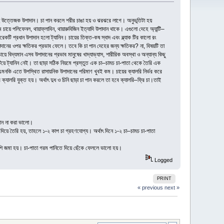
 উত্তেজক উপাদান। চা পান করলে শরীর চাঙা হয় ও ঝরঝরে লাগে। অনুভূতিটা হয়
চায়ে পলিফেনল, থায়াফ্লাবিন, থায়ারুবিজিন ইত্যাদি উপাদান থাকে। এগুলো দেহে অ্যান্টি–
রেকটি প্রধান উপাদান হলো ট্যানিন। চায়ের তিক্ত-কষ স্বাদ এবং ব্ল্যাক টির কালো রং
দানের ওপর ক্ষতিকর প্রভাব ফেলে। তবে কি চা পান দেহের জন্য ক্ষতিকর? না, বিষয়টি তা
য়ে বিদ্যমান এসব উপাদানের প্রভাব মানুষের খাদ্যাভ্যাস, শারীরিক অবস্থা ও অন্যান্য কিছু
িয়ে ট্যানিন নেই। তা ছাড়া সঠিক নিয়মে প্রস্তুত এক চা–চামচ চা-পাতা থেকে তৈরি এক
 এমনকি এতে উপস্থিত রাসায়নিক উপাদানের পরিমাণ খুবই কম। চায়ের ক্যালরি নির্ভর করে
 ক্যালরি যুক্ত হয়। অর্থাৎ দুধ ও চিনি ছাড়া চা পান করলে তা হবে ক্যালরি–ফ্রি চা।তাই
পান না করা ভালো।
 দিয়ে তৈরি হয়, তাহলে ১-২ কাপ চা গ্রহণযোগ্য। অর্থাৎ দিনে ১-২ চা–চামচ চা-পাতা
 বেশি জমা হয়। চা-পাতা গরম পানিতে দিয়ে ছেঁকে ফেললে ভালো হয়।
Logged
PRINT
« previous
next »