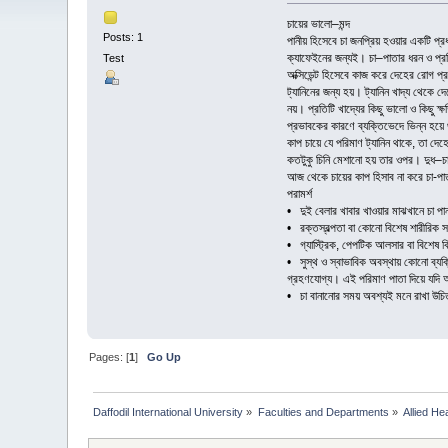
চায়ের ভালো–মন্দ
Posts: 1
পানীয় হিসেবে চা জনপ্রিয় হওয়ার একটি প
ক্যাফেইনের জন্যই। চা–পাতার ধরন ও প্রক্
Test
অক্সিডেন্ট হিসেবে কাজ করে দেহের রোগ প্র
ট্যানিনের জন্য হয়। ট্যানিন খাদ্য থেকে
নয়। প্রতিটি খাদ্যের কিছু ভালো ও কিছু ক্
প্রভাবকের কারণে ব্যক্তিভেদে ভিন্ন হয়ে
কাপ চায়ে যে পরিমাণ ট্যানিন থাকে, তা দে
কতটুকু চিনি মেশানো হয় তার ওপর। দুধ–চায়ে
আজ থেকে চায়ের কাপ হিসাব না করে চা-পা
পরামর্শ
• দুই বেলার খাবার খাওয়ার মাঝখানে চা প
• রক্তস্বল্পতা বা কোনো বিশেষ শারীরি
• গ্যাস্ট্রিক, পেপটিক আলসার বা বিশেষ ক
• সুস্থ ও স্বাভাবিক অবস্থায় কোনো ব্যক্
গ্রহণযোগ্য। এই পরিমাণ পাতা দিয়ে যদি আ
• চা বানানোর সময় অবশ্যই মনে রাখা উচিত
Pages: [
1
]
Go Up
Daffodil International University
»
Faculties and Departments
»
Allied He