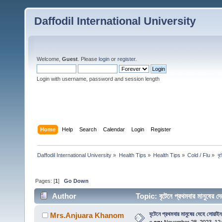
Daffodil International University
Welcome,
Guest
. Please
login
or
register
.
Login with username, password and session length
Home
Help
Search
Calendar
Login
Register
Daffodil International University
»
Health Tips
»
Health Tips
»
Cold / Flu
»
বৃ
Pages: [
1
]
Go Down
Author
Topic: বৃটেনে প্রথমবার মানুষের
বৃটেনে প্রথমবার মানুষের দেহে সোয়াইন 
Mrs.Anjuara Khanom