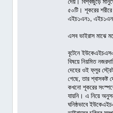
দেয়। বিশ্বজুড়ে মানু
৫০টি। শূকরের শরীরে
এইচ১এন১, এইচ১এ
এসব ভাইরাস মাঝে মধ
বৃটেনে ইউকেএইচএসএ 
বিষয়ে নিয়মিত নজরদার
দেহের ওই ফ্লুর স্ট্
গেছে, তার শ্বাসকষ্ট 
কখনো শূকরের সংস্পর্
যায়নি। এ নিয়ে অনুস
ঘনিষ্ঠভাবে ইউকেএইচ