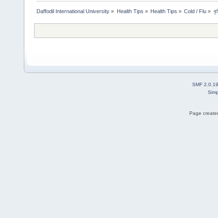
Daffodil International University
»
Health Tips
»
Health Tips
»
Cold / Flu
»
বৃ
SMF 2.0.1
Simp
Page created