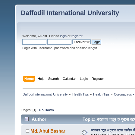
Daffodil International University
Welcome,
Guest
. Please
login
or
register
.
Login with username, password and session length
Home
Help
Search
Calendar
Login
Register
Daffodil International University
»
Health Tips
»
Health Tips
»
Coronavirus - 
Pages: [
1
]
Go Down
Author
Topic: করোনার নতুন ও পুরনো রূপ
করোনার নতুন ও পুরনো রূপের পার্থক্য 
Md. Abul Bashar