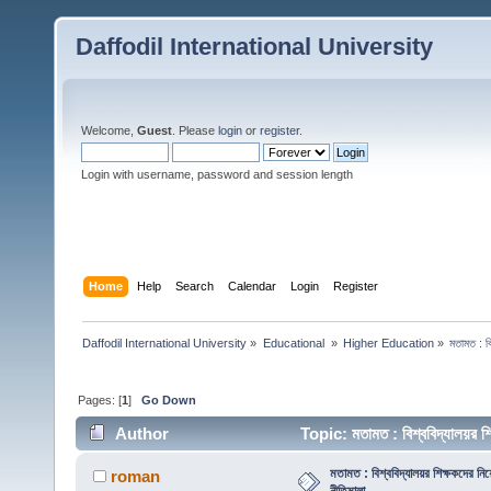
Daffodil International University
Welcome,
Guest
. Please
login
or
register
.
Login with username, password and session length
Home
Help
Search
Calendar
Login
Register
Daffodil International University
»
Educational 
»
Higher Education
»
মতামত : ব
Pages: [
1
]
Go Down
Author
Topic: মতামত : বিশ্ববিদ্যালয়র
মতামত : বিশ্ববিদ্যালয়র শিক্ষকদের 
roman