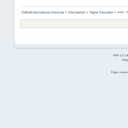
Daffodil International University
»
Educational 
»
Higher Education
»
মতামত : ব
SMF 2.0.1
Simp
Page created