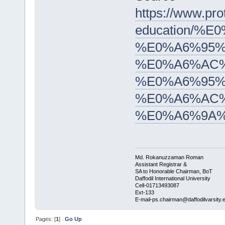
https://www.pr
education/
%E0%A6%95%
%E0%A6%AC
%E0%A6%95%
%E0%A6%AC
%E0%A6%9A
Md. Rokanuzzaman Roman
Assistant Registrar &
SA to Honorable Chairman, BoT
Daffodil International University
Cell-01713493087
Ext-133
E-mail-ps.chairman@daffodilvarsity.
Pages: [
1
]
Go Up