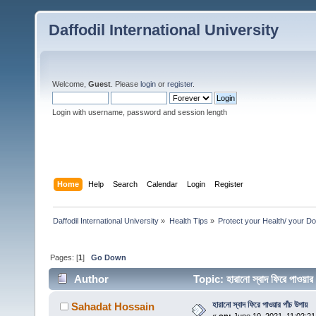
Daffodil International University
Welcome,
Guest
. Please
login
or
register
.
Login with username, password and session length
Home
Help
Search
Calendar
Login
Register
Daffodil International University
»
Health Tips
»
Protect your Health/ your Do
Pages: [
1
]
Go Down
Author
Topic: হারানো স্বাদ ফিরে পাওয়
হারানো স্বাদ ফিরে পাওয়ার পাঁচ উপায়
Sahadat Hossain