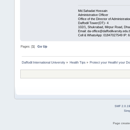
Md.Sahadat Hossain
Administrative Officer
Office of the Director of Administratio
Daffodil Tower(DT)- 4
102/1, Shukrabad, Mirpur Road, Dha
Email: da-office@daffodilvarsity.edu.
Cell & WhatsApp: 01847027549 IP: 
Pages: [
1
]
Go Up
Daffodil International University
»
Health Tips
»
Protect your Health/ your Do
SMF 2.0.1
Simp
Page created