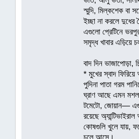
ভাত, আলু ভর্তা, সাল
স্মুদি, মিল্কশেক বা
ইচ্ছা না করলে দুধে
এগুলো প্রেটিনে ভরপু
সমৃদ্ধ খাবার এড়িয়ে 
বাদ দিন ভাজাপোড়া, চ
* মুখের স্বাদ ফিরিয়
পুদিনা পাতা গরম পানি
ঘ্রাণ আছে এমন মশলা
টমেটো, জোয়ান— এগ
রয়েছে অ্যান্টিভাইরাল 
কোষগুলি খুলে যায়, 
চলে আসে।