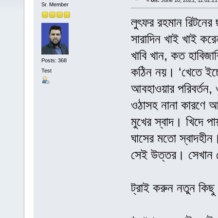
«
on:
June 10, 2021, 11:02:21
Sr. Member
লুৎফর রহমান রিটনের
সারাদিন খাই খাই কর
খাবি খান, কত হাবিজাব
Posts: 368
কঠিন নয়। ‘খেতে ইচ্
Test
আবহাওয়ার পরিবর্তন, ও
ওঠাসহ নানা কারণে আ
মুখের স্বাদ। খিদে প
ঘাসের মতো স্বাদহী
সেই উত্তর। সেখান থ
ট্রাই করুন নতুন কিছু