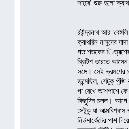
শহরে’ শুরু হলো ক্যাথ
রবীন্দ্রনাথ আর ‘বেঙ্গল
ক্যাথরিন মাসুদের দাদ
গত শতকের িত্রশের দ
ব্রিটিশ ভারতে আসেন।
সঙ্গে। সেই ভ্রমণের গ
জন্মেছিল, সেটুকু পুঁ
পা রেখে আশপাশে কে 
কিছুদিন চলল। আগে 
সেটুকু যা আত্মবিশ্বা
নিউমার্কেটের পাশ দি