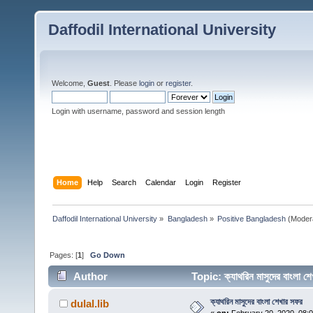
Daffodil International University
Welcome,
Guest
. Please
login
or
register
.
Login with username, password and session length
Home
Help
Search
Calendar
Login
Register
Daffodil International University
»
Bangladesh
»
Positive Bangladesh
(Moder
Pages: [
1
]
Go Down
Author
Topic: ক্যাথরিন মাসুদের বাংল
ক্যাথরিন মাসুদের বাংলা শেখার সফর
dulal.lib