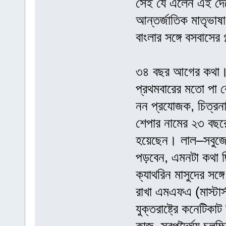
সেই যে এলেন এই দেশ
আন্তর্জাতিক মাতৃভাষা
বাংলার সঙ্গে বসবাসের
৩৪ বছর আগের কথা। ১
প্রথমবারের মতো পা 
নন প্রযোজক, চিত্রনাট
শেপার নামের ২৩ বছরে
হয়েছেন। লাল–সবুজের
পড়বেন, এমনটা কথা ছ
ক্যাথরিন মাসুদের সঙ
রাখা এমএফএ (মাস্টা
যুক্তরাষ্ট্রে কনেটিকাট