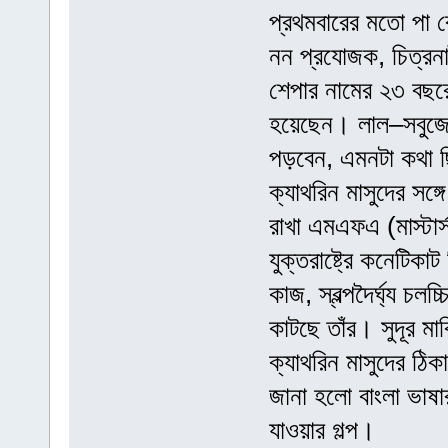
প্রথমবারের মতো পা 
নন প্রযোজক, চিত্রনাট
শেপার নামের ২৩ বছরে
হয়েছেন। লাল–সবুজের
পড়বেন, এমনটা কথা ছ
ক্যাথরিন মাসুদের সঙ
রাখা এমএফএ (মাস্টা
যুক্তরাষ্ট্রে কনেটিকাট
কাজ, স্বল্পদৈর্ঘ্য চলচ
কাটছে তাঁর। সুদূর মা
ক্যাথরিন মাসুদের ঠি
জানা হলো বাংলা ভাষার
যাওয়ার গল্প।