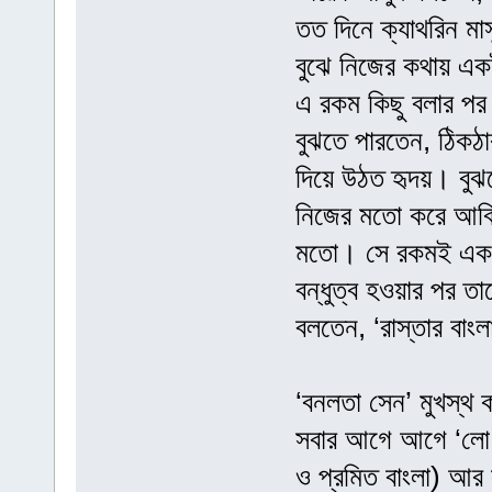
তত দিনে ক্যাথরিন মা
বুঝে নিজের কথায় একট
এ রকম কিছু বলার পর 
বুঝতে পারতেন, ঠিকঠ
দিয়ে উঠত হৃদয়। বুঝত
নিজের মতো করে আবিষ্
মতো। সে রকমই একটি 
বন্ধুত্ব হওয়ার পর তা
বলতেন, ‘রাস্তার বাংল
‘বনলতা সেন’ মুখস্থ 
সবার আগে আগে ‘লো বাং
ও প্রমিত বাংলা) আর স