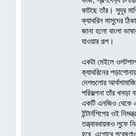
কাজ, স্বল্পদৈর্ঘ্য চলচ
কাটছে তাঁর। সুদূর মা
ক্যাথরিন মাসুদের ঠি
জানা হলো বাংলা ভাষার
যাওয়ার গল্প।
একটা মেইলে ওলটপা
ক্যাথরিনের পড়াশোনা
দেশগুলোর আর্থসামা
পরিকল্পনা তাঁর খসড়া 
একটি এনজিও থেকে এ
ইন্টার্নশিপের ওই নিম
তত্ত্বাবধায়কও লুফে
হবে, এগোবে গবেষণাও