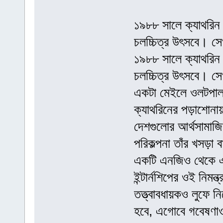
১৯৮৮ সালে ক্যাথরিন অ
চলচ্চিত্র উৎসবে। সে
১৯৮৮ সালে ক্যাথরিন অ
চলচ্চিত্র উৎসবে। সে
একটা মেইলে ওলটপা
ক্যাথরিনের পড়াশোনা
দেশগুলোর আর্থসামা
পরিকল্পনা তাঁর খসড়া 
একটি এনজিও থেকে এ
ইন্টার্নশিপের ওই নিম
তত্ত্বাবধায়কও লুফে
হবে, এগোবে গবেষণাও