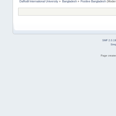
Daffodil International University
»
Bangladesh
»
Positive Bangladesh
(Moder
SMF 2.0.1
Simp
Page created