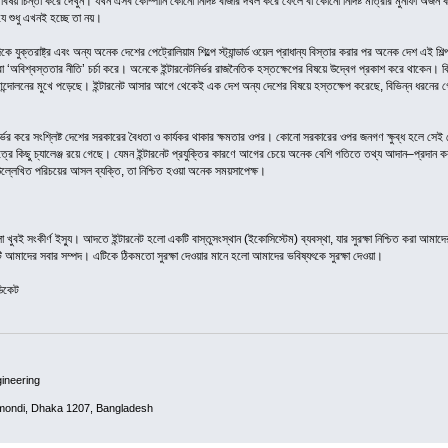
ষয় চিন্তা করে দেখুন। যখন এসব কোম্পানি কোনো নির্দিষ্ট বাজার দখল করে ফেলে বা কোনো নির্দিষ্ট মাত্রার মুনাফা 
 যে শুধু এখনই হচ্ছে তা নয়।
যুক্তরাষ্ট্র এবং অন্য অনেক দেশের পেট্রোলিয়াম শিল্পে স্ট্যান্ডার্ড ওয়েল প্রাধান্য বিস্তার করার পর অনেক দেশ এই 
া, তারা ‘অবিশ্বস্ততার নীতি’ চর্চা করে। অনেকে ইন্টারনেটনির্ভর রাজনৈতিক হস্তক্ষেপের বিষয়ে উদ্বেগ প্রকাশ করে থাকেন। ক
স আন্দোলনের মুখে পড়েছে। ইন্টারনেট আসার আগে থেকেই এক দেশ অন্য দেশের বিষয়ে হস্তক্ষেপ করেছে, বিভিন্ন ধরনের গোয়
নির্ভর করে সংশ্লিষ্ট দেশের সরকারের বৈধতা ও কার্যকর থাকার ক্ষমতার ওপর। কোনো সরকারের ওপর জনগণ ক্ষুব্ধ হলে সেই
্ষেত্রে কিছু চ্যালেঞ্জ রয়ে গেছে। যেমন ইন্টারনেট প্রযুক্তির কারণে আগের চেয়ে অনেক বেশি গতিতে তথ্য আদান–প্রদ
্লেখিত পরিচয়ের আসল ব্যক্তি, তা নিশ্চিত হওয়া অনেক সময়সাপেক্ষ।
ো খুবই সংকীর্ণ ইস্যু। আদতে ইন্টারনেট হলো একটি বাস্তুসংস্থান (ইকোসিস্টেম) ব্যবস্থা, যার সুরক্ষা নিশ্চিত করা আমাদ
এটি আমাদের সবার সম্পদ। এটিকে ঠিকমতো সুরক্ষা দেওয়ার মানে হলো আমাদের ভবিষ্যৎকে সুরক্ষা দেওয়া।
ডিকেট
ineering
mondi, Dhaka 1207, Bangladesh