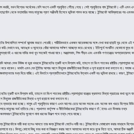
করছি, যখন বিশ্বের অর্ধেকের বেশি অংশে একটি প্রযুক্তি পৌঁছে গেছে। সেই প্রযুক্তির নাম ইন্টারনেট। এটি এমন এক প্রযু
হাদুর্যোগ থেকে মহামারির সময় মানুষের প্রাণ সঞ্জীবনী হিসেবে ভূমিকা পালন করে যাচ্ছে। ইন্টারনেট আবিষ্কারের পর এমন
টের উপযোগিতা সম্পর্কে আন্দাজ করতে পেরেছি। শারীরিকভাবে একজন আরেকজনের সঙ্গে দেখা করা ছাড়াই দূর থেকে এই স
ি যেখানে ভয়, আতঙ্ক ও সন্দেহের ধোঁয়া আমাদের সর্বক্ষণ আচ্ছন্ন করে রেখেছে। ইতিপূর্বে সংঘটিত যেকোনো যুদ্ধ বা 
সন্ধানেই এ ধরনের দাবির কথা খুব সহজেই পাওয়া যাবে। সন্ত্রাসবাদ, শিশু পীড়ন এবং এমনকি গণতন্ত্রের অপব্যবহারসহ বহু
যদি আমরা ফেক নিউজ বা ভুয়া খবরকে ইন্টারনেটের ত্রুটি বলে বিশ্বাস করি, তাহলে তা বিংশ শতকের রাষ্ট্রীয় প্রোপাগান্ডা 
ী করে থাকেন। ভাবটা এমন যেন টুইটার আসার আগে মিথ্যুক রাজনীতিকেরা মিথ্যা ও ঘৃণা ছড়ানো কথা বলতেন না। সমাজ ও ব
াজবাস্তবতার মধ্য দিয়ে যাচ্ছি। এই বিবর্তনে প্রশ্নাতীতভাবে ইন্টারনেটের উত্থান একটি বড় ভূমিকা রাখছে। কারণ, ইন্টারন
েটের ত্রুটি বলে বিশ্বাস করি, তাহলে তা বিংশ শতকের রাষ্ট্রীয় প্রোপাগান্ডা যন্ত্রের ক্রমাগত মিথ্যা প্রচারের কথা ভু
 মিথ্যুক রাজনীতিকেরা মিথ্যা ও ঘৃণা ছড়ানো কথা বলতেন না।
ব্যবহার করা হচ্ছে। মানুষ এই প্রযুক্তির কারণে এখন আগের চেয়ে অনেক সহজে এবং অনেক কম খরচে বিশ্বের বিভিন্ন 
পায়ে মানুষের অর্থ হাতিয়ে নেয়। প্রথাগত কর্তৃপক্ষ ও নীতিনির্ধারকেরা ইন্টারনেটের কারণে তঁাদের এত দিনকার তথ্য
 জনসাধারণ ইন্টারনেটের সুযোগে নানা ধরনের বিকল্প পথে তথ্য পেয়ে যাচ্ছে।
 ইন্টারনেটকে দায়ী করা হলেও আদতে তার জন্য ইন্টারনেট মোটেও দায়ী নয়। ইন্টারনেটকে দোষারোপ করার মাধ্যমে বিশ্বের বি
াপানো হয়। কিন্তু কোনো কিছু বন্ধ করা বা নিয়ন্ত্রণ করার আগে আমাদের ভালো করে বুঝে নিতে হবে, আমরা ঠিক যন্ত্রট