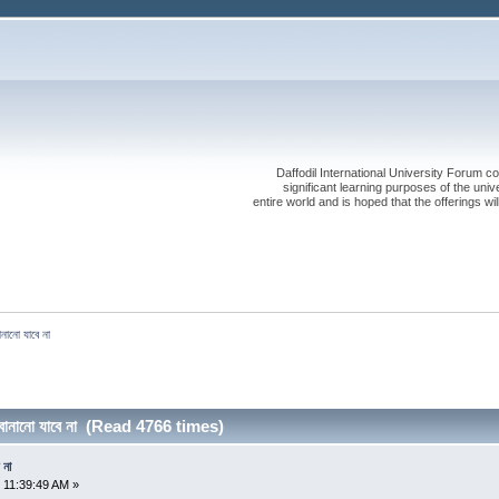
Daffodil International University Forum co
significant learning purposes of the uni
entire world and is hoped that the offerings will
বানানো যাবে না
ঠা বানানো যাবে না (Read 4766 times)
 না
 11:39:49 AM »