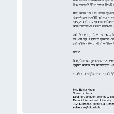
ও জনপরিসরের আলোচনায় তাদের প্রভাবের বি
কিন্তু করপোরেট পুঁজির একচ্ছত্র বিস্তৃতি
উনিশ শতকের শেষ ও বিশ শতকের প্রথম দিকে 
স্ট্যান্ডার্ড ওয়েল ‘তেল নীতি’ চর্চা করে ন
প্রত্যেকেই ইন্টারনেট-পূর্ব জমানায় সহিং
আচরণ আমাদের সে কথা মনে করিয়ে দেয়।
রাজনৈতিক ব্যবস্থা, বিশেষ করে গণতন্ত্র 
নয়। এটি সত্য যে ইন্টারনেট ব্যবহারের ক
সেই আইডির মালিক যে সত্যিই আইডিতে উল
বিজ্ঞাপন
কিন্তু ইন্টারনেটের বৃহৎ জগতের কাছে এগুল
প্রযুক্তি আমাদের জন্য আশীর্বাদস্বরূপ, 
ইংরেজি থেকে অনূদিত, স্বত্ব: প্রজেক্ট সিন্
Mst. Eshita Khatun
Senior Lecturer
Dept. of Computer Science & Eng
Daffodil International University
102, Sukrabad, Mirpur Rd, Dhan
eshita.cse@diu.edu.bd