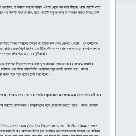
ক্তি, যা সাধারণ মানুষের স্বাস্থ্য ও শিক্ষা থেকে শুরু করে জীবনের প্রায় প্রতিটি খাতে
ভাবে এর ডিজাইন করা হয়েছিল, যাতে প্রতিটি মানুষের জন্য তা অবারিত থাকবে কিন্তু কেউ
ময়টাতে আমরা আমাদের হাজারো দাপ্তরিক কাজ সেরে ফেলতে পেরেছি। খুব দুর্ভাগ্যের
মহামারির চেয়েও নিকৃষ্ট জিনিস হলো ইন্টারনেট—এমন দাবির সন্ধান পেতে আপনাকে গুগলে
 সমস্যার বলির পাঁঠা হয়ে থাকে ইন্টারনেট।
যন্ত্রের ক্রমাগত মিথ্যা প্রচারের কথা ভুলে যাওয়ারই নামান্তর হবে। অনেকে সামাজিক
্যক্তির ওপর নিয়ত পরিবর্তনশীল প্রযুক্তির সুদূরপ্রসারী প্রভাব পড়ে। আমরা
েট দ্রুত নতুন নতুন সুযোগ তৈরি করে দিচ্ছে।
লে যাওয়ারই নামান্তর হবে। অনেকে সামাজিক মূল্যবোধর অবনমনের জন্য ইন্টারনেটকে দায়ী করে
প্রান্তে থাকা স্বজন ও বন্ধুবান্ধবের সঙ্গে যোগাযোগ করতে পারছে। আবার প্রতারক
ভিন্ন দেশের সরকার ইন্টারনেটকে নিয়ন্ত্রণে রাখতে চায়। বিরোধীদের নিয়ন্ত্রণে রাখতে
ি বন্ধ করছি কি না। আজকের দিনের বৃহৎ প্রযুক্তি করপোরেশনগুলোর সমস্যা এবং বাণিজ্য