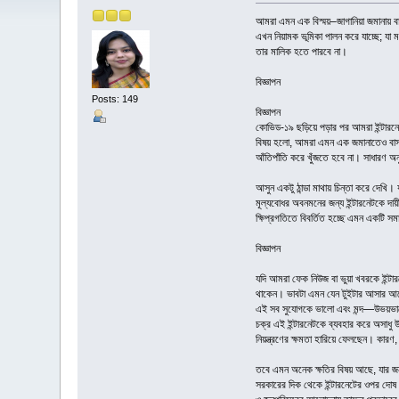
আমরা এমন এক বিস্ময়–জাগানিয়া জমানায় বাস 
এখন নিয়ামক ভূমিকা পালন করে যাচ্ছে; যা ম
তার মালিক হতে পারবে না।
বিজ্ঞাপন
Posts: 149
বিজ্ঞাপন
কোভিড-১৯ ছড়িয়ে পড়ার পর আমরা ইন্টারনে
বিষয় হলো, আমরা এমন এক জমানাতেও বাস কর
আঁতিপাঁতি করে খুঁজতে হবে না। সাধারণ অনু
আসুন একটু ঠান্ডা মাথায় চিন্তা করে দেখি। 
মূল্যবোধর অবনমনের জন্য ইন্টারনেটকে দায়
ক্ষিপ্রগতিতে বিবর্তিত হচ্ছে এমন একটি সম
বিজ্ঞাপন
যদি আমরা ফেক নিউজ বা ভুয়া খবরকে ইন্টারন
থাকেন। ভাবটা এমন যেন টুইটার আসার আগে
এই সব সুযোগকে ভালো এবং মন্দ—উভয়ভাবে 
চক্র এই ইন্টারনেটকে ব্যবহার করে অসাধু উ
নিয়ন্ত্রণের ক্ষমতা হারিয়ে ফেলছেন। কারণ,
তবে এমন অনেক ক্ষতির বিষয় আছে, যার জন্য
সরকারের দিক থেকে ইন্টারনেটের ওপর দোষ চ