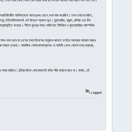
অর্জন করে, তখন কেউ কেউ সেসব কোম্পানির ওপর বিশেষ বিধি আরোপ করা উচিত বলে মত দেন।
শিল্পপ্রতিষ্ঠানটির আধিপত্যকে আতঙ্কের চোখে দেখা শুরু করেছিল। তখন তারা বলেছিল,
িন্তু ঐতিহাসিকভাবেই এই উদ্বেগ প্রকাশ ভুল। যুক্তরাষ্ট্র, ফ্রান্স, রাশিয়া এবং চীন
েন্দাবৃত্তি করেছে। শীতল যুদ্ধের সময় সোভিয়েত ইউনিয়ন ও যুক্তরাষ্ট্রের পারস্পরিক
 ক্ষোভ দমন করে বা দেশের তথ্য বিদেশের মানুষকে জানতে না দিয়ে সমস্যার সমাধান সম্ভব
ান করা সম্ভব হয়েছে। সামাজিক যোগাযোগমাধ্যমের যে আইডি থেকে কোনো তথ্য ছড়াচ্ছে,
ের সবার দায়িত্ব। ইন্টারনেটকে কোনোভাবেই বলির পাঁঠা বানানো যাবে না। অর্থাৎ, এই
Logged