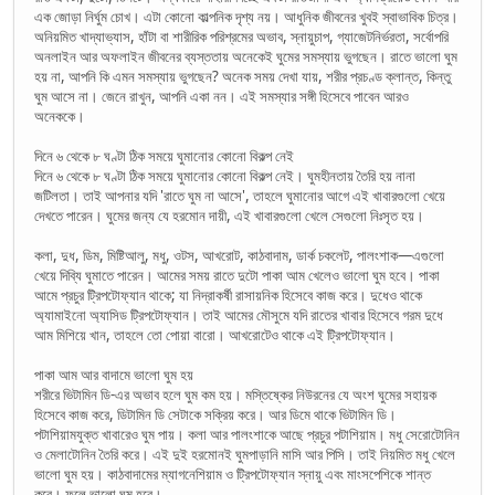
এক জোড়া নির্ঘুম চোখ। এটা কোনো কাল্পনিক দৃশ্য নয়। আধুনিক জীবনের খুবই স্বাভাবিক চিত্র।
অনিয়মিত খাদ্যাভ্যাস, হাঁটা বা শারীরিক পরিশ্রমের অভাব, স্নায়ুচাপ, গ্যাজেটনির্ভরতা, সর্বোপরি
অনলাইন আর অফলাইন জীবনের ব্যস্ততায় অনেকেই ঘুমের সমস্যায় ভুগছেন। রাতে ভালো ঘুম
হয় না, আপনি কি এমন সমস্যায় ভুগছেন? অনেক সময় দেখা যায়, শরীর প্রচণ্ড ক্লান্ত, কিন্তু
ঘুম আসে না। জেনে রাখুন, আপনি একা নন। এই সমস্যার সঙ্গী হিসেবে পাবেন আরও
অনেককে।
দিনে ৬ থেকে ৮ ঘণ্টা ঠিক সময়ে ঘুমানোর কোনো বিকল্প নেই
দিনে ৬ থেকে ৮ ঘণ্টা ঠিক সময়ে ঘুমানোর কোনো বিকল্প নেই। ঘুমহীনতায় তৈরি হয় নানা
জটিলতা। তাই আপনার যদি 'রাতে ঘুম না আসে', তাহলে ঘুমানোর আগে এই খাবারগুলো খেয়ে
দেখতে পারেন। ঘুমের জন্য যে হরমোন দায়ী, এই খাবারগুলো খেলে সেগুলো নিঃসৃত হয়।
কলা, দুধ, ডিম, মিষ্টিআলু, মধু, ওটস, আখরোট, কাঠবাদাম, ডার্ক চকলেট, পালংশাক—এগুলো
খেয়ে দিব্যি ঘুমাতে পারেন। আমের সময় রাতে দুটো পাকা আম খেলেও ভালো ঘুম হবে। পাকা
আমে প্রচুর ট্রিপটোফ্যান থাকে; যা নিদ্রাকর্ষী রাসায়নিক হিসেবে কাজ করে। দুধেও থাকে
অ্যামাইনো অ্যাসিড ট্রিপটোফ্যান। তাই আমের মৌসুমে যদি রাতের খাবার হিসেবে গরম দুধে
আম মিশিয়ে খান, তাহলে তো পোয়া বারো। আখরোটেও থাকে এই ট্রিপটোফ্যান।
পাকা আম আর বাদামে ভালো ঘুম হয়
শরীরে ভিটামিন ডি-এর অভাব হলে ঘুম কম হয়। মস্তিষ্কের নিউরনের যে অংশ ঘুমের সহায়ক
হিসেবে কাজ করে, ডিটামিন ডি সেটাকে সক্রিয় করে। আর ডিমে থাকে ভিটামিন ডি।
পটাশিয়ামযুক্ত খাবারেও ঘুম পায়। কলা আর পালংশাকে আছে প্রচুর পটাশিয়াম। মধু সেরোটোনিন
ও মেলাটোনিন তৈরি করে। এই দুই হরমোনই ঘুমপাড়ানি মাসি আর পিসি। তাই নিয়মিত মধু খেলে
ভালো ঘুম হয়। কাঠবাদামের ম্যাগনেশিয়াম ও ট্রিপটোফ্যান স্নায়ু এবং মাংসপেশিকে শান্ত
করে। ফলে ভালো ঘুম হবে।