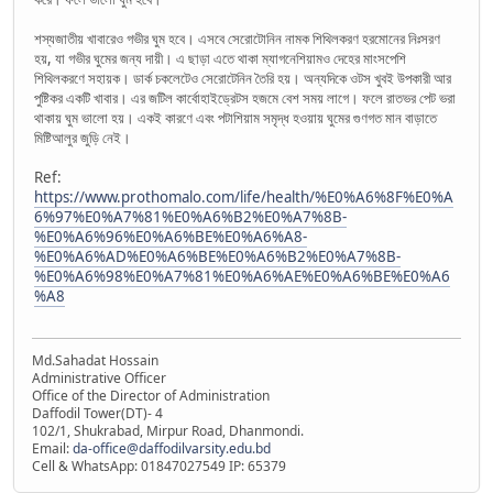
শস্যজাতীয় খাবারেও গভীর ঘুম হবে। এসবে সেরোটোনিন নামক শিথিলকরণ হরমোনের নিঃসরণ
হয়, যা গভীর ঘুমের জন্য দায়ী। এ ছাড়া এতে থাকা ম্যাগনেশিয়ামও দেহের মাংসপেশি
শিথিলকরণে সহায়ক। ডার্ক চকলেটেও সেরোটেনিন তৈরি হয়। অন্যদিকে ওটস খুবই উপকারী আর
পুষ্টিকর একটি খাবার। এর জটিল কার্বোহাইড্রেটস হজমে বেশ সময় লাগে। ফলে রাতভর পেট ভরা
থাকায় ঘুম ভালো হয়। একই কারণে এবং পটাশিয়াম সমৃদ্ধ হওয়ায় ঘুমের গুণগত মান বাড়াতে
মিষ্টিআলুর জুড়ি নেই।
Ref:
https://www.prothomalo.com/life/health/%E0%A6%8F%E0%A
6%97%E0%A7%81%E0%A6%B2%E0%A7%8B-
%E0%A6%96%E0%A6%BE%E0%A6%A8-
%E0%A6%AD%E0%A6%BE%E0%A6%B2%E0%A7%8B-
%E0%A6%98%E0%A7%81%E0%A6%AE%E0%A6%BE%E0%A6
%A8
Md.Sahadat Hossain
Administrative Officer
Office of the Director of Administration
Daffodil Tower(DT)- 4
102/1, Shukrabad, Mirpur Road, Dhanmondi.
Email:
da-office@daffodilvarsity.edu.bd
Cell & WhatsApp: 01847027549 IP: 65379