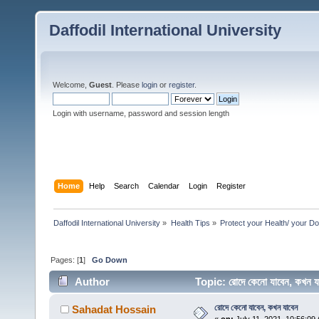
Daffodil International University
Welcome,
Guest
. Please
login
or
register
.
Login with username, password and session length
Home
Help
Search
Calendar
Login
Register
Daffodil International University
»
Health Tips
»
Protect your Health/ your Do
Pages: [
1
]
Go Down
Author
Topic: রোদে কেনো যাবেন, কখন
রোদে কেনো যাবেন, কখন যাবেন
Sahadat Hossain