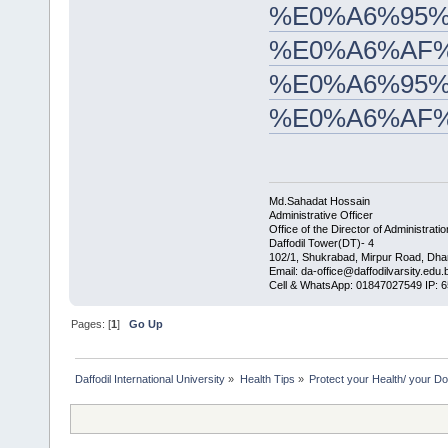
%E0%A6%95%
%E0%A6%AF
%E0%A6%95%
%E0%A6%AF
Md.Sahadat Hossain
Administrative Officer
Office of the Director of Administratio
Daffodil Tower(DT)- 4
102/1, Shukrabad, Mirpur Road, Dha
Email: da-office@daffodilvarsity.edu.
Cell & WhatsApp: 01847027549 IP: 
Pages: [
1
]
Go Up
Daffodil International University
»
Health Tips
»
Protect your Health/ your Do