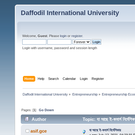
Daffodil International University
Welcome,
Guest
. Please
login
or
register
.
Login with username, password and session length
Home
Help
Search
Calendar
Login
Register
Daffodil International University
»
Entrepreneurship
»
Entrepreneurship Eco
Pages: [
1
]
Go Down
Author
Topic: যা আছে ই-কমার্স নির্দে
যা আছে ই-কমার্স নির্দেশিকায়
asif.gce