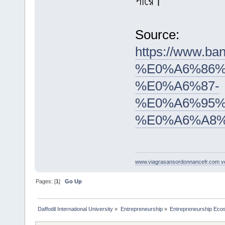
পারে।
Source:
https://www.
%E0%A6%86%
%E0%A6%87-
%E0%A6%95%
%E0%A6%A8
www.viagrasansordonnancefr.com ven
Pages: [
1
]
Go Up
Daffodil International University
»
Entrepreneurship
»
Entrepreneurship Eco