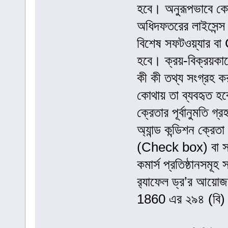
হবে। অনুরূপভাবে কোন 
অধিদফতরের লাইসেন্স
বিশেষ সফটওয়্যার বা
হবে। ক্রয়-বিক্রয়ক
কী কী তথ্য সংগ্রহ কর
কোথায় তা ব্যবহৃত হবে
ক্রেতার পূর্বানুমতি গ
অ্যান্ড কন্ডিশন ক্রেত
(Check box) বা সম্ম
কমার্স প্রতিষ্ঠানসমূহ
র‌্যাফেল ড্র’র আয়
1860 এর ২৯৪ (বি) 