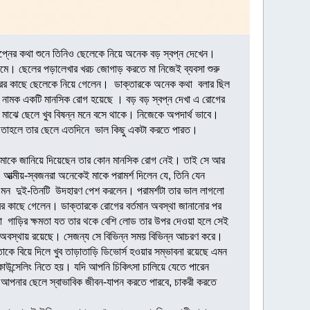
বপ্নের কথা শুনে তিনিও ছেলেকে নিয়ে অনেক বড় স্বপ্ন দেখেন।
নামে। ছেলের পড়ালেখার খরচ জোগাড় করতে মা নিজেই ব্যবসা শুরু
ারের কাছে ছেলেকে নিয়ে গেলেন। ডাক্তারকে অনেক কথা বলার ছিল
) নামক একটি মানসিক রোগ হয়েছে । বড় বড় স্বপ্ন দেখা এ রোগের
 মাঝে ছেলে খুব বিষন্ন মনে বসে থাকে। নিজেকে অপদার্থ ভাবে।
তেন তাহলে তার ছেলে এতদিনে ভাল কিছু একটা করতে পারত।
ে মাকে জানিয়ে দিয়েছেন তার কোন মানসিক রোগ নেই। তাই সে আর
মীয়-স্বজনরা অনেকেই মাকে পরামর্শ দিলেন যে, তিনি যেন
মন দুই-তিনটি উদহারণ পেশ করলেন। পরামর্শটা তার ভাল লাগলো
রের কাছে গেলেন। ডাক্তারকে রোগের বর্তমান অবস্থা জানানোর পর
টা গাড়ির ক্ষমতা যত তার থকে বেশি লোড তার উপর দেওয়া হলে সেই
ীন অবস্থায় রয়েছে। সেজন্য সে বিভিন্ন সময় বিভিন্ন আচরণ করে।
কে বিয়ে দিলে খুব তাড়াতাড়ি ডিভোর্স হওয়ার সম্ভাবনা রয়েছে এমন
াউন্সেলিং নিতে হয়। যদি আপনি চিকিৎসা চালিয়ে যেতে পারেন
য় আপনার ছেলে স্বাভাবিক জীবন-যাপন করতে পারবে, চাকরী করতে