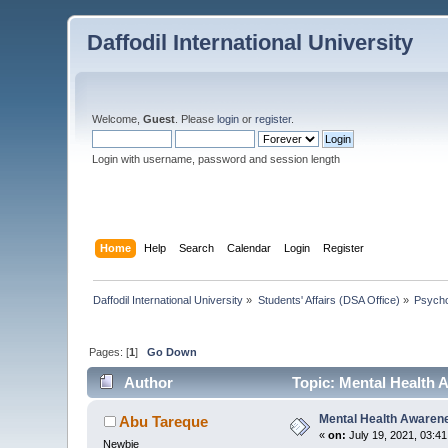
Daffodil International University
Welcome,
Guest
. Please
login
or
register
.
Login with username, password and session length
Home
Help
Search
Calendar
Login
Register
Daffodil International University
»
Students' Affairs (DSA Office)
»
Psycho
Pages: [
1
]
Go Down
Author
Topic: Mental Health Awar
Mental Health Awareness ( 
Abu Tareque
«
on:
July 19, 2021, 03:4
Newbie