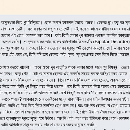
অসুস্থতা নিয়ে খুব চিন্তিত। ছেলে অনার্স ফাইনাল ইয়ারে পড়ছে। ছেলের মুখে বড় বড় স্
 মাথা ব্যথা নেই। যত স্বপ্ন তা শুধু মার চোখেই। এই করোনা কালে স্বামীর ব্যবসায় ধস 
ার ছেলের এই রোগ একসময় ভাল হবে। তাই তিনি ঢাকার খুব নামকরা একজন মানসিক ডাক্ত
 বলা সম্ভব হয়নি। ডাক্তার বলেন তার ছেলের বাইপোলার ডিসঅর্ডার (Bipolar Disorder
 মন খুব খারাপ হয়। তাহলে কি তার ছেলে এসব স্বপ্ন ওই রোগের কারণে দেখে ! আবার মাঝে
 করে এই ভেবে যে, তিনি যদি তার ছেলের সেই সুন্দর স্বপ্নগুলোর রসদ কিনে দিতে পার
েখাও করতে পারেনা। মাঝে মাঝে খুব আনন্দিত থাকে আবার মাঝে মাঝে খুব বিষন্ন। ছেল
ষণ আরও বেড়ে গেল। চোখের সামনে ছেলের এই অবনতি মায়ের মনকে অস্থির করে তোলে। আত্
 দিয়ে এসব মানসিক রোগ ভাল হয়ে যাবে। বিয়ের পর মানসিক রোগ ভাল হয়েছে, একজন তো এ
ত নিতে হলে তিনি খুব চিন্তা করে নিয়ে থাকেন।পরে তিনি ছেলেকে নিয়ে আবার সেই ডাক্তা
দি ছেলেকে বিয়ে দিয়ে দেই তাহলে কি এই রোগ কিছুটা কমে যাবে ? ডাক্তার বললেন যে এক
রম করতে পারবে? আপনার ছেলের ব্রেইনের মধ্যে থাকা বিভিন্ন রাসায়নিক উপাদান ভারসামহ
াণিত হয়নি যে বিয়ে দিয়ে দিলে মানসিক রোগ ভাল হয়। বরং আপনার ছেলের যে রোগ, তাতে তা
। বিয়ে দিলে তার অসুস্থতা কমবে না বরং বাড়বে। এই রোগে দীর্ঘদিন ঔষধ খেতে হয় এবং ক
লে তুলনামুলুক দ্রুত সুস্থ হয়ে উঠবে। আপনি ধর্য্য ধারণ করে চিকিৎসা করে গেলে একসম
ই আমি আপনাকে মানুষের কথায় কান না দেওয়ার জন্য অনুরোধ করছি।