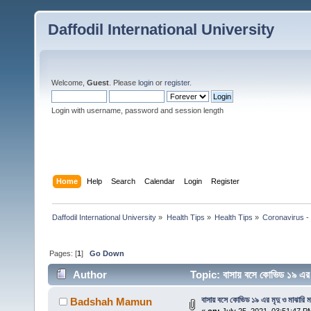
Daffodil International University
Welcome,
Guest
. Please
login
or
register
.
Login with username, password and session length
Home
Help
Search
Calendar
Login
Register
Daffodil International University
»
Health Tips
»
Health Tips
»
Coronavirus - 
Pages: [
1
]
Go Down
Author
Topic: বাসায় বসে কোভিড ১৯ এর ম
বাসায় বসে কোভিড ১৯ এর মৃদু ও মাঝারি মা
Badshah Mamun