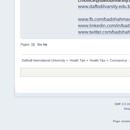
cmoffice@daffodilvarsity
www.daffodilvarsity.edu.
www.fb.com/badshahmam
www.linkedin.com/in/b
www.twitter.com/badsh
Pages: [
1
]
Go Up
Daffodil International University
»
Health Tips
»
Health Tips
»
Coronavirus - 
SMF 2.0.1
Simp
Page created