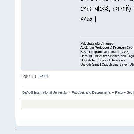
পেয়ে যাবেই, সে বাড়
হচ্ছে।
Md. Sazzadur Ahamed
Assistant Professor & ​Program Coor
​B.Sc. Program Coordinator (CSE)
Dept. of Computer Science and Engi
Daffodil International University
Daffodil Smart City, Birulia, Savar, 
Pages: [
1
]
Go Up
Daffodil International University
»
Faculties and Departments
»
Faculty Sect