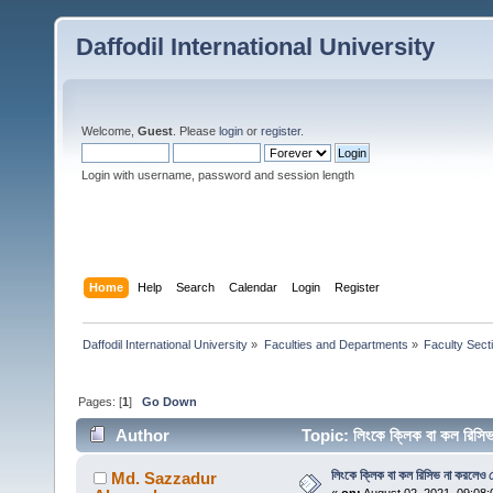
Daffodil International University
Welcome,
Guest
. Please
login
or
register
.
Login with username, password and session length
Home
Help
Search
Calendar
Login
Register
Daffodil International University
»
Faculties and Departments
»
Faculty Sect
Pages: [
1
]
Go Down
Author
Topic: লিংকে ক্লিক বা কল রিস
লিংকে ক্লিক বা কল রিসিভ না করলেও
Md. Sazzadur