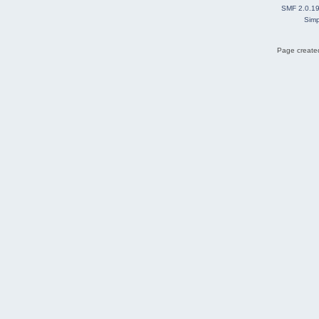
SMF 2.0.1
Simp
Page created