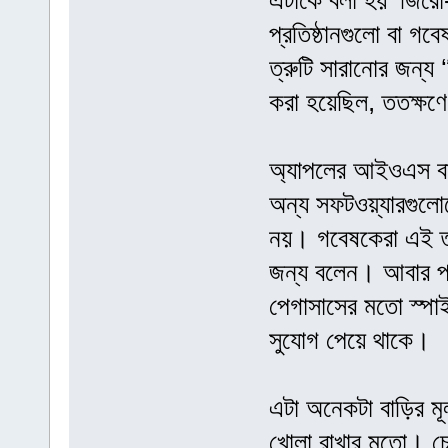
এটাকে বলা হয় ‘জিরো-
প্রতিষ্ঠানগুলো বা গ
ত্রুটি সারানোর জন্য
করা হয়েছিল, ততক্ষণ
অ্যাপলের আইওএস বা গ
অন্য সফটওয়্যারগুলো
নয়। গবেষকেরা এই ত্র
জন্য বলেন। আবার প্
পেগাসাসের মতো স্পাই
সুযোগ পেয়ে থাকে।
এটা অনেকটা বাড়ির মূ
খোলা রাখার মতো। চো