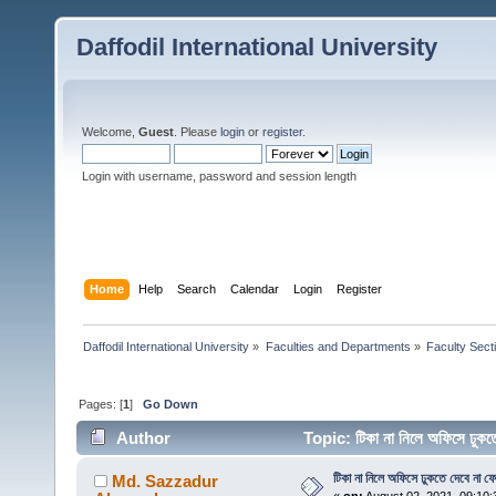
Daffodil International University
Welcome,
Guest
. Please
login
or
register
.
Login with username, password and session length
Home
Help
Search
Calendar
Login
Register
Daffodil International University
»
Faculties and Departments
»
Faculty Sect
Pages: [
1
]
Go Down
Author
Topic: টিকা না নিলে অফিসে ঢুক
টিকা না নিলে অফিসে ঢুকতে দেবে না ফ
Md. Sazzadur