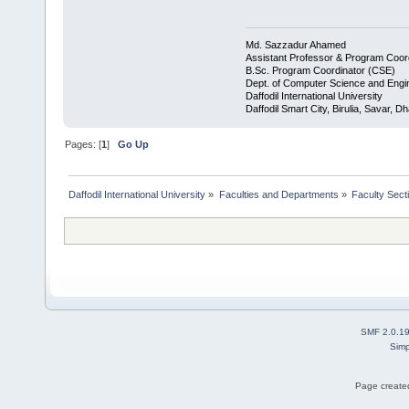
Md. Sazzadur Ahamed
Assistant Professor & ​Program Coor
​B.Sc. Program Coordinator (CSE)
Dept. of Computer Science and Engi
Daffodil International University
Daffodil Smart City, Birulia, Savar, 
Pages: [
1
]
Go Up
Daffodil International University
»
Faculties and Departments
»
Faculty Sect
SMF 2.0.1
Simp
Page created