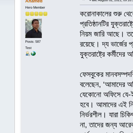
Ahamed
«
on:
August 02, 2021, 09:10
Hero Member
করোনাকালের শুরু থে
প্রতিষ্ঠানটির যুক্তরা
নিয়ম জারি আছে। তবে
রয়েছে। দ্য ভার্জের 
Posts: 587
Test
যুক্তরাষ্ট্রে কর্মীদ
ফেসবুকের মানবসম্পদব
বলেছেন, ‘আমাদের অফি
যেকোনো অফিসে যে-ই
হবে। আমাদের এই নির্
নির্ভরশীল। যারা চিক
না, তাদের জন্য আরে