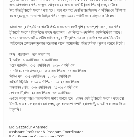
এবং আপলোডের গতি সেকেন্ডে যথাক্রমে ২৫ এবং ৩ মেগাবিট (এমবিপিএস) হলে, সেটাকে
উচ্চগতির ইন্টারনেট সংযোগ বলা হবে। তবে গত মার্চে দেশটির চার সিনেটর এফটিসির সে নীতিমালা
বদলে ব্রডব্যান্ড সংযোগের ভিত্তি গতি সেকেন্ডে ১০০ মেগাবিট করার আহ্বান জানিয়েছে।
আমরা অবশ্য নিত্যদিনের কাজটা ঠিকঠাক করতে পারলেই খুশি। তবে প্রশ্ন হলো, কত গতির
ইন্টারনেট সংযোগ নিত্যদিনের কাজে প্রয়োজন। সে বিষয়েও এফটিসির একটি নির্দেশনা আছে।
তবে সে ওয়েবপেজেই এফটিসি জানিয়েছে, সেটি প্রমিত মান নয়। এদিকে গত মার্চে সিনেটের
প্রতিবেদনে ইন্টারনেট ব্যবহার করে নানা কাজে প্রয়োজনীয় গতির তালিকা প্রকাশ করেছে সিনেট।
কাজ প্রয়োজন হলে ভালো হয়
ই-মেইল ১ এমবিপিএস ১ এমবিপিএস
ওয়েব ব্রাউজিং ৩-৫ এমবিপিএস ৫-১০ এমবিপিএস
সামাজিক যোগাযোগমাধ্যম ৩-৫ এমবিপিএস ১০ এমবিপিএস
ভিডিও কল ৩-৫ এমবিপিএস ১০-২০ এমবিপিএস
এইচডি স্ট্রিমিং ৫-১০ এমবিপিএস ১০-২০ এমবিপিএস
অনলাইন গেমিং ৩-৬ এমবিপিএস ২৫-৩৫ এমবিপিএস
ফোরকে স্ট্রিমিং ২৫ এমবিপিএস ৩৫ এমবিপিএস
এখানে অবশ্য আরও অনেক বিষয় মাথায় রাখতে হবে। যেমন একই ইন্টারনেট সংযোগ কতগুলো
ডিভাইসে একসঙ্গে ব্যবহার করা হচ্ছে, মূল কাজের পাশাপাশি ব্যাকগ্রাউন্ডে ডেটা খরচ হচ্ছে কি না
ইত্যাদি।
Md. Sazzadur Ahamed
Assistant Professor & ​Program Coordinator
​B.Sc. Program Coordinator (CSE)