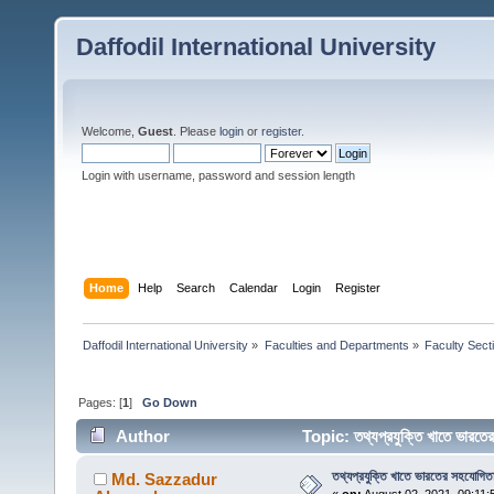
Daffodil International University
Welcome,
Guest
. Please
login
or
register
.
Login with username, password and session length
Home
Help
Search
Calendar
Login
Register
Daffodil International University
»
Faculties and Departments
»
Faculty Sect
Pages: [
1
]
Go Down
Author
Topic: তথ্যপ্রযুক্তি খাতে ভারতে
তথ্যপ্রযুক্তি খাতে ভারতের সহযোগিতা 
Md. Sazzadur