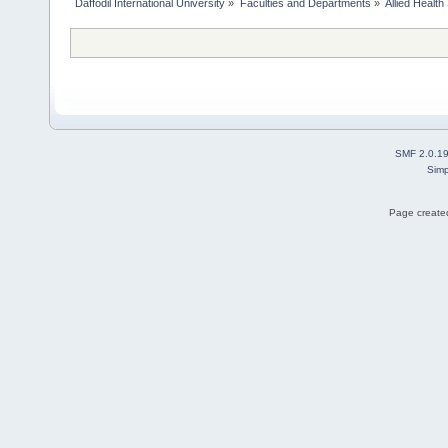
Daffodil International University
»
Faculties and Departments
»
Allied Health
SMF 2.0.1
Simp
Page created