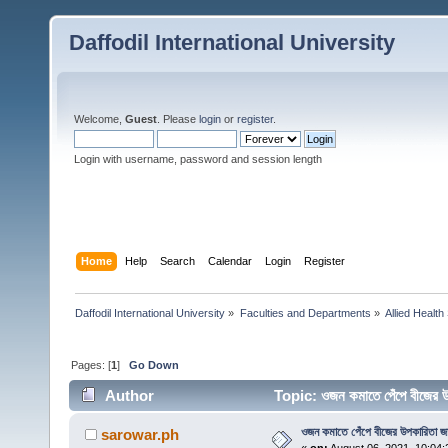
Daffodil International University
Welcome,
Guest
. Please
login
or
register
.
Login with username, password and session length
Home
Help
Search
Calendar
Login
Register
Daffodil International University
»
Faculties and Departments
»
Allied Health
Pages: [
1
]
Go Down
Author
Topic: ওজন কমাতে পেঁপে বীজের
ওজন কমাতে পেঁপে বীজের উপকারিতা জ
sarowar.ph