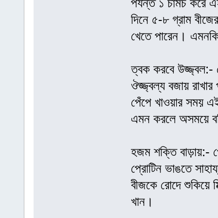
পর্যন্ত ১ চামচ করে
দিনে ৫-৮ গ্রাম বীজের 
খেতে পারেন। এমনকি 
ত্বক করবে উজ্জ্বল:- 
ঔজ্জ্বল্য বজায় রাখার
পেঁপে খাওয়ার সময় এ
এমন করলে অসময়ে বল
হজম শক্তি বাড়ায়:-
প্রোটিন ভাঙতে সাহায্
বীজকে রোদে শুকিয়ে মি
খান।