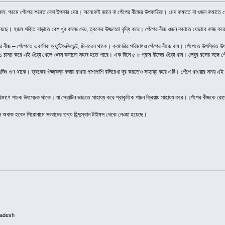
িকেয়ার২৪.কম: গরমে পেঁপের শরবত বেশ উপকার দেয়। অনেকেই জানে না পেঁপের বীজের উপকারিতা। মেদ কমাতে বা ওজন কমাত
 রয়েছে। হজম শক্তি বাড়াতে বেশ খুব কাজে দেয়, ত্বকের উজ্জলতা বৃদ্ধি করে। পেঁপের বীজ ওজন কমাতে যেভাবে কাজ ক
 বীজ:– পেঁপেতে একাধিক অ্যান্টিঅক্সিডেন্ট, মিনারেল থাকে। ক্যালরির পরিমাণও পেঁপের বীজে কম। পেঁপেতে উপস্থি
্ত ১ চামচ করে এই গুঁড়ো খেলে ওজন কমানো সহজ হতে পারে। এক দিনে ৫-৮ গ্রাম বীজের গুঁড়ো খান। লেবুর রসের সঙ্গে 
্টি এজিং গুণ থাকে। ত্বকের ঔজ্জ্বল্য বজায় রাখার পাশাপাশি বলিরেখা দূর করতেও সাহায্য করে এটি। পেঁপে খাওয়ার স
িমাণে পাচক উৎসেচক থাকে। যা প্রোটিন ভাঙতে সাহায্য করে প্রাকৃতিক পাচন ক্রিয়ায় সাহায্য করে। পেঁপের বীজকে রোদে শু
 অবাক হবেন শিরোনামে সংবাদের তথ্য হিন্দুস্থান টাইমস থেকে নেওয়া হয়েছে।
ladesh