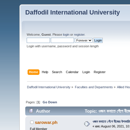
Daffodil International University
Welcome,
Guest
. Please
login
or
register
.
Login with username, password and session length
Home
Help
Search
Calendar
Login
Register
Daffodil International University
»
Faculties and Departments
»
Allied He
Pages: [
1
]
Go Down
Author
Topic: ওজন কমাতে পেঁপে বী
ওজন কমাতে পেঁপে বীজের উপকারি
sarowar.ph
«
on:
August 06, 2021, 10
Full Member