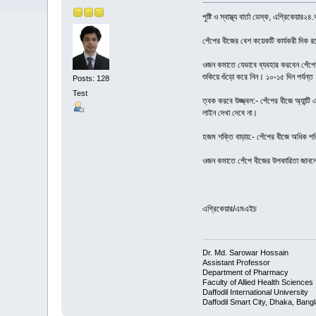
পুষ্টি ও স্বাস্থ্য বার্তা ডেস্ক, এগ্র
পেঁপের বীজের বেশ কয়েকটি কার্যকরী দিক
ওজন কমাতে যেভাবে ব্যবহার করবেন পেঁপের
শুকিয়ে গুঁড়ো করে নিন। ১০-১৫ দিন পর্যন
Posts: 128
Test
ত্বক করবে উজ্জ্বল:- পেঁপের বীজে অ্যান
লাইন দেখা দেবে না।
হজম শক্তি বাড়ায়:- পেঁপের বীজে অধিক পর
ওজন কমাতে পেঁপে বীজের উপকারিতা জানলে
এগ্রিকেয়ার/এমএইচ
Dr. Md. Sarowar Hossain
Assistant Professor
Department of Pharmacy
Faculty of Allied Health Sciences
Daffodil International University
Daffodil Smart City, Dhaka, Bang