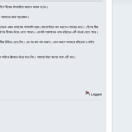
ে পেঁপে বীজের উপকারিতা জানলে অবাক হবেন।
রে আমাদের জানা প্রয়োজন।
ত উৎসেচক ওজম কমানোর পাশাপাশি ব্যাড কোলেস্টেরল কম করতেও সাহায্য করে। পেঁপের বীজ
পেঁপের বীজের গুঁড়ো খেতে পারেন। এমনকি স্যালাডের ওপর ছড়িয়েও এটি খাওয়া যেতে পারে।
ময় এই বীজ চিবিয়ে খেয়ে নিন। এর পর জল পান করুন। এমন করলে অসময়ে বলিরেখা ও ফাইন
কিয়ে মিক্সারে গুঁড়ো করে নিন। সামান্য উষ্ণ জলের সঙ্গে এটি খান।
Logged