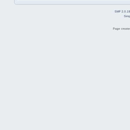
SMF 2.0.1
Simp
Page created