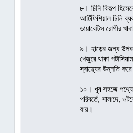
৮। চিনি বিকল্প হিসেব
আর্টিফিশিয়াল চিনি ব্
ডায়াবেটিস রোগীর খাব
৯। হাড়ের জন্য উপকা
খেজুরে থাকা পটাসিয়া
স্বাস্থ্যের উন্নতি কর
১০। খুব সহজে পথ্যে 
পরিবর্তে, সালাদে, ওট
যায়।