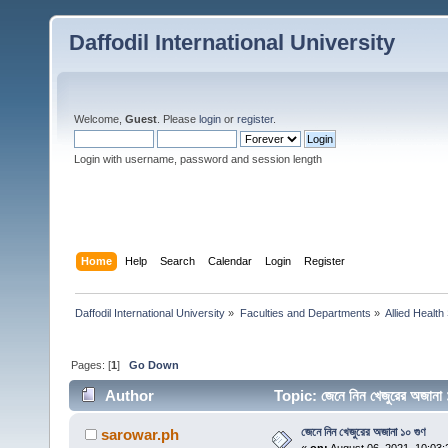
Daffodil International University
Welcome,
Guest
. Please
login
or
register
.
Login with username, password and session length
Home
Help
Search
Calendar
Login
Register
Daffodil International University
»
Faculties and Departments
»
Allied Health
Pages: [
1
]
Go Down
Author
Topic: জেনে নিন খেজুরের অজান
জেনে নিন খেজুরের অজানা ১০ গুণ
sarowar.ph