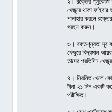
২। রক্তের গ্লুকোজ নি
খেজুরে থাকা ফাইবার 
পানাহার করলে রক্তে
গ্রহন করুন।
৩। রক্তশূন্যতা দূর 
খেজুরে বিদ্যমান আয়র
তাদের প্রতিদিন খেজু
৪। নিয়মিত খেলে কোষ্
টানা ২১ দিন একটি কর
পরীক্ষিত।