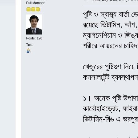
«
on:
August 06, 2021, 10:03:
Full Member
পুষ্টি ও স্বাস্থ্য বার
রয়েছে ভিটামিন, আঁশ,
ম্যাগনেশিয়াম ও জিঙ
Posts: 128
শরীরে আয়রনের চাহিদ
Test
খেজুরের পুষ্টিগুণ নি
কনসালটেন্ট ব্যবস্থাপন
১। অনেক পুষ্টি উপাদ
কার্বোহাইড্রেট, ফাইব
ভিটামিন-বি৬ এ ভরপুর