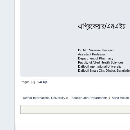
এগ্রিকেয়ার/এমএইচ
Dr. Md. Sarowar Hossain
Assistant Professor
Department of Pharmacy
Faculty of Allied Health Sciences
Daffodil International University
Daffodil Smart City, Dhaka, Banglad
Pages: [
1
]
Go Up
Daffodil International University
»
Faculties and Departments
»
Allied Health