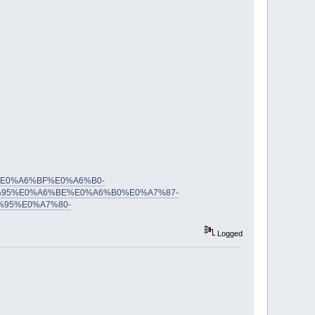
B0%E0%A6%BF%E0%A6%B0-
95%E0%A6%BE%E0%A6%B0%E0%A7%87-
95%E0%A7%80-
Logged