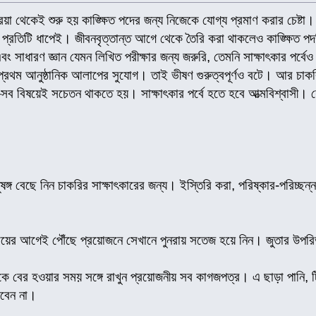
া থেকেই শুরু হয় কাঙ্ক্ষিত পদের জন্য নিজেকে যোগ্য প্রমাণ করার চেষ্টা। ন
 প্রতিটি ধাপেই। জীবনবৃত্তান্ত আগে থেকে তৈরি করা থাকলেও কাঙ্ক্ষিত
ন এবং সাধারণ জ্ঞান যেমন লিখিত পরীক্ষার জন্য জরুরি, তেমনি সাক্ষাৎকার পর্ব
র প্রথম আনুষ্ঠানিক আলাপের সুযোগ। তাই ভীষণ গুরুত্বপূর্ণও বটে। আর 
িষয়েই সচেতন থাকতে হয়। সাক্ষাৎকার পর্বে হতে হবে আত্মবিশ্বাসী। যে প
ষঙ্গ বেছে নিন চাকরির সাক্ষাৎকারের জন্য। ইস্তিরি করা, পরিষ্কার-পরিচ্
ত সময়ের আগেই পৌঁছে প্রয়োজনে সেখানে পুনরায় সতেজ হয়ে নিন। জুতার উপরি
েকে বের হওয়ার সময় সঙ্গে রাখুন প্রয়োজনীয় সব কাগজপত্র। এ ছাড়া পানি, টি
াবেন না।