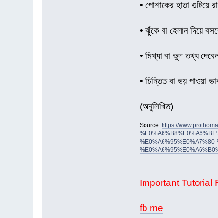
• পোশাকের হাতা গুটিয়ে র
• ঝুঁকে বা হেলান দিয়ে বস
• মিথ্যা বা ভুল তথ্য দেবে
• চিন্তিত বা ভয় পাওয়া ভ
(অনুলিখিত)
Source:
https://www.pro
%E0%A6%B8%E0%A6%BE
%E0%A6%95%E0%A7%80-
%E0%A6%95%E0%A6%B0
Important Tutorial 
fb me