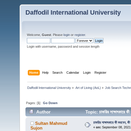
Daffodil International University
Welcome,
Guest
. Please
login
or
register
.
Login with username, password and session length
Home
Help
Search
Calendar
Login
Register
Daffodil International University
»
Art of Living (AoL)
»
Job Search Techn
Pages: [
1
]
Go Down
Author
Topic: চাকরির সাক্ষাৎকারে 
চাকরির সাক্ষাৎকারে কী করবেন, কী
Sultan Mahmud
Sujon
«
on:
September 08, 2021,