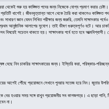
া থেকেই শুরু হয় কাঙ্ক্ষিত পদের জন্য নিজেকে যোগ্য প্রমাণ করার চেষ্টা। ন
 প্রতিটি ধাপেই। জীবনবৃত্তান্ত আগে থেকে তৈরি করা থাকলেও কাঙ্ক্ষিত
ন এবং সাধারণ জ্ঞান যেমন লিখিত পরীক্ষার জন্য জরুরি, তেমনি সাক্ষাৎকার পর্ব
র প্রথম আনুষ্ঠানিক আলাপের সুযোগ। তাই ভীষণ গুরুত্বপূর্ণও বটে। আর 
িষয়েই সচেতন থাকতে হয়। সাক্ষাৎকার পর্বে হতে হবে আত্মবিশ্বাসী। যে প
ষঙ্গ বেছে নিন চাকরির সাক্ষাৎকারের জন্য। ইস্তিরি করা, পরিষ্কার-পরিচ্
ত সময়ের আগেই পৌঁছে প্রয়োজনে সেখানে পুনরায় সতেজ হয়ে নিন। জুতার উপরি
েকে বের হওয়ার সময় সঙ্গে রাখুন প্রয়োজনীয় সব কাগজপত্র। এ ছাড়া পানি, টি
াবেন না।