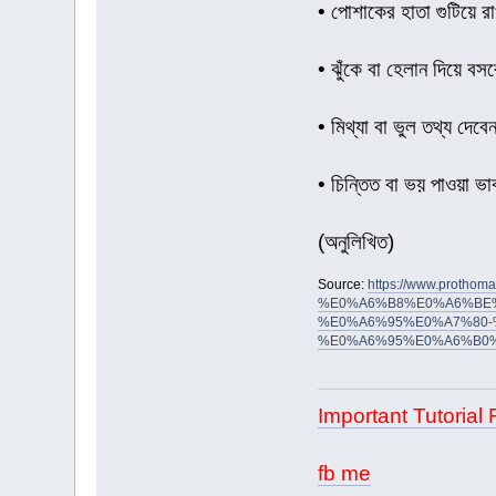
• পোশাকের হাতা গুটিয়ে র
• ঝুঁকে বা হেলান দিয়ে বস
• মিথ্যা বা ভুল তথ্য দেবে
• চিন্তিত বা ভয় পাওয়া ভ
(অনুলিখিত)
Source:
https://www.pro
%E0%A6%B8%E0%A6%BE
%E0%A6%95%E0%A7%80-
%E0%A6%95%E0%A6%B0
Important Tutorial 
fb me