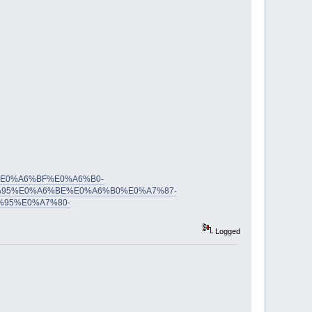
B0%E0%A6%BF%E0%A6%B0-
95%E0%A6%BE%E0%A6%B0%E0%A7%87-
95%E0%A7%80-
Logged