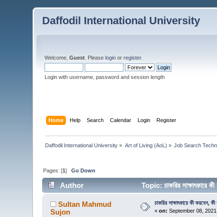
Daffodil International University
Welcome,
Guest
. Please
login
or
register
.
Login with username, password and session length
Home
Help
Search
Calendar
Login
Register
Daffodil International University
»
Art of Living (AoL)
»
Job Search Techn
Pages: [
1
]
Go Down
Author
Topic: চাকরির সাক্ষাৎকারে 
চাকরির সাক্ষাৎকারে কী করবেন, কী
Sultan Mahmud
Sujon
«
on:
September 08, 2021,