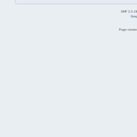
SMF 2.0.1
Simp
Page created