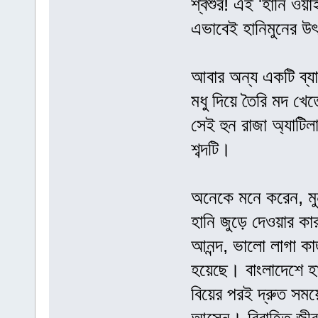
শ্বশুর! এই 'হানি ওয়
এভাবেই হানিমুনের উ
আবার অন্য একটি ব্যা
মধু দিয়ে তৈরি মদ খে
সেই হুন রাজা অ্যাটি
শব্দটি।
অনেকে মনে করেন, মুন
হানি জুড়ে দেওয়ার কা
আনন্দ, ভালো লাগা কা
হয়েছে। বাংলাদেশে হান
বিয়ের পরই দ্রুত সময়