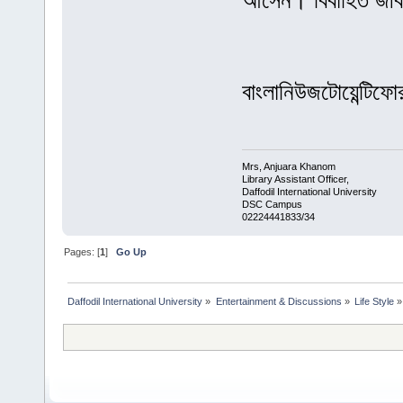
আসেন। বিবাহিত জীবন
বাংলানিউজটোয়েন্টিফ
Mrs, Anjuara Khanom
Library Assistant Officer,
Daffodil International University
DSC Campus
02224441833/34
Pages: [
1
]
Go Up
Daffodil International University
»
Entertainment & Discussions
»
Life Style
»