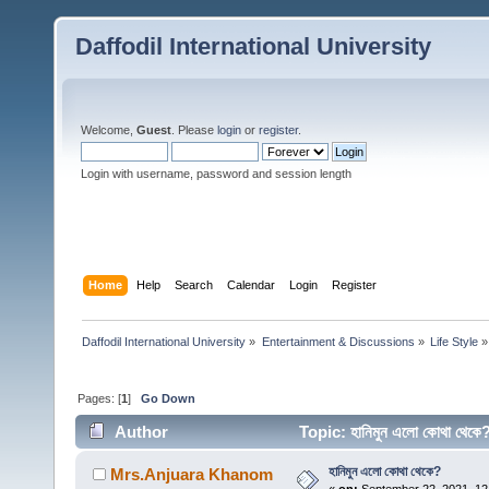
Daffodil International University
Welcome,
Guest
. Please
login
or
register
.
Login with username, password and session length
Home
Help
Search
Calendar
Login
Register
Daffodil International University
»
Entertainment & Discussions
»
Life Style
»
Pages: [
1
]
Go Down
Author
Topic: হানিমুন এলো কোথা থে
হানিমুন এলো কোথা থেকে?
Mrs.Anjuara Khanom