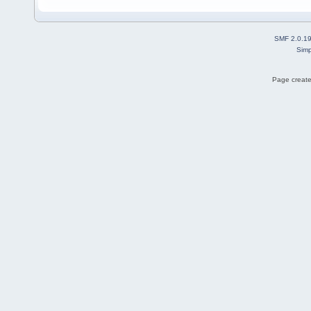
SMF 2.0.1
Simp
Page create