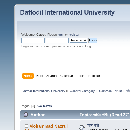
Daffodil International University
Welcome,
Guest
. Please
login
or
register
.
Login with username, password and session length
Home
Help
Search
Calendar
Login
Register
Daffodil International University
»
General Category
»
Common Forum
»
অচি
Pages: [
1
]
Go Down
Author
Topic: অচিন পাখী (Read 271
অচিন পাখী
Mohammad Nazrul