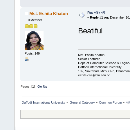
Re: অচিন পাখী
Mst. Eshita Khatun
«
Reply #1 on:
December 10, 
Full Member
Beatiful
Posts: 149
Mst. Eshita Khatun
Senior Lecturer
Dept. of Computer Science & Engine
Daffodil International University
102, Sukrabad, Mirpur Rd, Dhanmon
eshita.cse@diu.edu.bd
Pages: [
1
]
Go Up
Daffodil International University
»
General Category
»
Common Forum
»
অচি