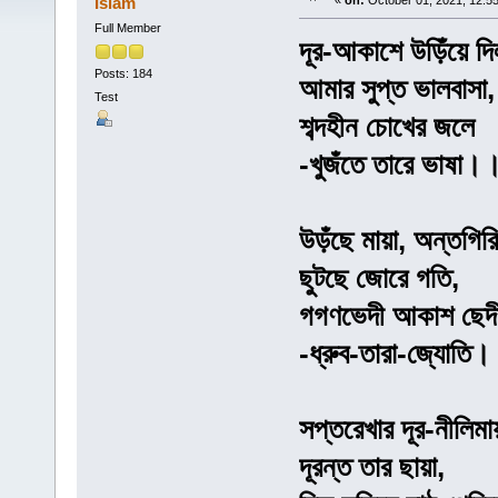
Islam
«
on:
October 01, 2021, 12:5
Full Member
দূর-আকাশে উড়িঁয়ে দি
Posts: 184
আমার সুপ্ত ভালবাসা,
Test
শব্দহীন চোখের জলে
-খুজঁতে তারে ভাষা।
উড়ঁছে মায়া, অন্তগিরি
ছুটছে জোরে গতি,
গগণভেদী আকাশ ছেদ
-ধ্রুব-তারা-জ্যোতি
সপ্তরেখার দূর-নীলিমা
দূরন্ত তার ছায়া,