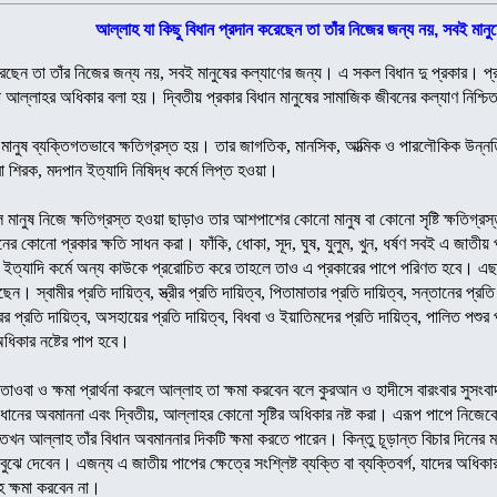
আল্লাহ যা কিছু বিধান প্রদান করেছেন তা তাঁর নিজের জন্য নয়, সবই মানু
রেছেন তা তাঁর নিজের জন্য নয়, সবই মানুষের কল্যাণের জন্য। এ সকল বিধান দু প্রকার। প্
 আল্লাহর অধিকার বলা হয়। দ্বিতীয় প্রকার বিধান মানুষের সামাজিক জীবনের কল্যাণ নিশ্চি
 মানুষ ব্যক্তিগতভাবে ক্ষতিগ্রস্ত হয়। তার জাগতিক, মানসিক, আত্মিক ও পারলৌকিক উন্নতি
া শিরক, মদপান ইত্যাদি নিষিদ্ধ কর্মে লিপ্ত হওয়া।
লে মানুষ নিজে ক্ষতিগ্রস্ত হওয়া ছাড়াও তার আশপাশের কোনো মানুষ বা কোনো সৃষ্টি ক্ষতিগ্র
ীবনের কোনো প্রকার ক্ষতি সাধন করা। ফাঁকি, ধোকা, সূদ, ঘুষ, যুলুম, খুন, ধর্ষণ সবই এ 
 কর্মে অন্য কাউকে প্ররোচিত করে তাহলে তাও এ প্রকারের পাপে পরিণত হবে। এছাড়া আল্লাহ ও তাঁর রাসূল ﷺ সমাজ
েছেন। স্বামীর প্রতি দায়িত্ব, স্ত্রীর প্রতি দায়িত্ব, পিতামাতার প্রতি দায়িত্ব, সন্তানের প্রতি 
দ্রের প্রতি দায়িত্ব, অসহায়ের প্রতি দায়িত্ব, বিধবা ও ইয়াতিমদের প্রতি দায়িত্ব, পালিত পশু
 অধিকার নষ্টের পাপ হবে।
ণ তাওবা ও ক্ষমা প্রার্থনা করলে আল্লাহ তা ক্ষমা করবেন বলে কুরআন ও হাদীসে বারংবার সুসং
িধানের অবমাননা এবং দ্বিতীয়, আল্লাহর কোনো সৃষ্টির অধিকার নষ্ট করা। এরূপ পাপে নিজেক
ে তখন আল্লাহ তাঁর বিধান অবমাননার দিকটি ক্ষমা করতে পারেন। কিন্তু চূড়ান্ত বিচার দিনের মহ
ুঝে দেবেন। এজন্য এ জাতীয় পাপের ক্ষেত্রে সংশ্লিষ্ট ব্যক্তি বা ব্যক্তিবর্গ, যাদের অধিক
হ ক্ষমা করবেন না।