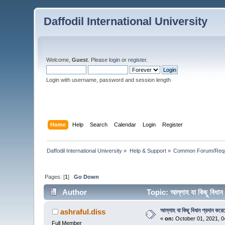
Daffodil International University
Welcome,
Guest
. Please
login
or
register
.
Login with username, password and session length
Home
Help
Search
Calendar
Login
Register
Daffodil International University
»
Help & Support
»
Common Forum/Requ
Pages: [
1
]
Go Down
Author
Topic: আল্লাহ যা কিছু বিধান
আল্লাহ যা কিছু বিধান প্রদান করে
ashraful.diss
«
on:
October 01, 2021, 0
Full Member