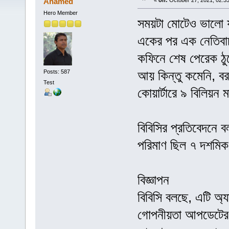
Ahamed
«
on:
October 27, 2021, 02:3
Hero Member
সময়টা মোটেও ভালো য
একের পর এক নেতিবাচ
কফিনে শেষ পেরেক ঠু
আয় কিন্তু কমেনি, ব
Posts: 587
Test
কোয়ার্টারে ৯ বিলিয়ন
বিবিসির প্রতিবেদনে 
পরিমাণ ছিল ৭ দশমিক
বিজ্ঞাপন
বিবিসি বলছে, এটি অ
গোপনীয়তা আপডেটের দ