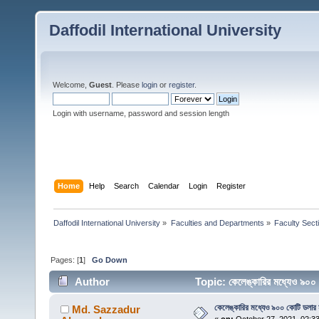
Daffodil International University
Welcome,
Guest
. Please
login
or
register
.
Login with username, password and session length
Home
Help
Search
Calendar
Login
Register
Daffodil International University
»
Faculties and Departments
»
Faculty Sect
Pages: [
1
]
Go Down
Author
Topic: কেলেঙ্কারির মধ্যেও ৯০০
কেলেঙ্কারির মধ্যেও ৯০০ কোটি ডলার 
Md. Sazzadur