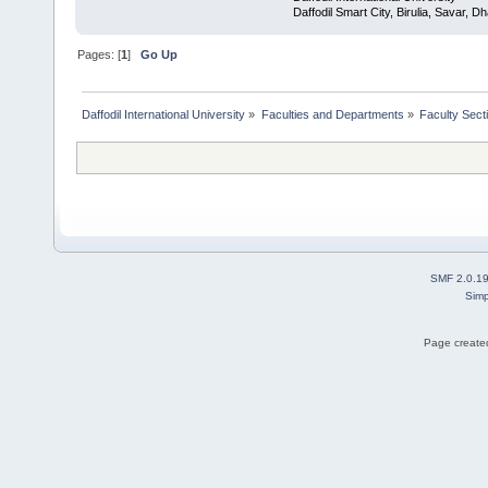
Daffodil Smart City, Birulia, Savar, 
Pages: [
1
]
Go Up
Daffodil International University
»
Faculties and Departments
»
Faculty Sect
SMF 2.0.1
Simp
Page created