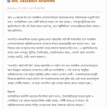
Md. Sazzadur Ahamed
October 27, 2021, 02:35:48 PM
বয়স ১৬ বছরের কম হলে সামাজিক যোগাযোগমাধ্যম ব্যবহারের জন্য অভিভাবকের অনুমতি নিতে
হবে। অস্ট্রেলিয়ায় এমন একটি আইনের খসড়া পেশ করা হয়েছে। ফেসবুক-টুইটারের মতো
প্ল্যাটফর্মগুলো যদি সেই নিয়ম মানতে ব্যর্থ হয়, তবে 'মাল্টিমিলিয়ন' ডলার জরিমানার বিধান থাকবে।
খবর রয়টার্সের।
অনলাইনে কমবয়সীদের তথ্যের সুরক্ষার জন্য প্রস্তাবিত আইনটি বাস্তবায়িত হলে সামাজিক
যোগাযোগমাধ্যম প্রতিষ্ঠানগুলোকে যেকোনো উপায়ে ব্যবহারকারীর বয়স জানতে হবে। আর
শিশুদের তথ্য সংগ্রহের সময় অবশ্যই তাদের মঙ্গলকে প্রাধান্য দিতে হবে। এ প্ল্যাটফর্মগুলোর
মধ্যে যেমন ফেসবুক, টুইটার, ইনস্টাগ্রাম, হোয়াটসঅ্যাপ আছে, তেমনই আছে অনলাইন
ফোরাম রেডইট, ডেটিং অ্যাপ বাম্বলও।
'অনলাইন প্রাইভেসি বিল' নামের প্রস্তাবিত সে আইন পাস হলে সামাজিক যোগাযোগমাধ্যমে
বয়স নিয়ন্ত্রণে কঠোরতম দেশগুলোর একটি হবে অস্ট্রেলিয়া। সেই সঙ্গে বড় প্রযুক্তি
প্রতিষ্ঠানগুলোর ওপর কর্তৃত্ব প্রতিষ্ঠার চেষ্টায় একধাপ এগোবে দেশটি। সংবাদমাধ্যমের কনটেন্ট
নিজেদের প্ল্যাটফর্ম দেখাতে চাইলে ওই সংবাদমাধ্যমের সঙ্গে চুক্তি করা এরই মধ্যে বাধ্যতামূলক
করেছে দেশটির সরকার। তা ছাড়া অনলাইনে ভুয়া তথ্যের প্রসার রোধেও কঠোর হচ্ছে।
বিজ্ঞাপন
অস্ট্রেলিয়ার অ্যাটর্নি জেনারেল মিশেলিয়া ক্যাশ বলেন, '(অস্ট্রেলিয়ার) তথ্যের সুরক্ষা ও
গোপনীয়তা এবং ন্যায্য ব্যবহার নিশ্চিত করছি আমরা। নির্দিষ্ট মানদণ্ড না মানলে ওই
প্রতিষ্ঠানগুলোকে গুরুতর শাস্তি দেওয়ার কথা আছে আমাদের আইনের খসড়ায়।'