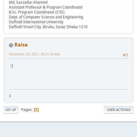
Md. Sazzadur Ahamed
Assistant Professor & ​Program Coordinator
​B.Sc. Program Coordinator (CSE)
Dept. of Computer Science and Engineering
Daffodil International University
Daffodil Smart City, Birulia, Savar, Dhaka-1216
Raisa
November 29, 2021, 08:31:39 AM
#1
:)
:)
Pages
1
GO UP
USER ACTIONS