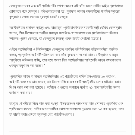
ফেসবুকের সাবেক এক কর্মী প্রতিষ্ঠানটির গোপন অনেক নথি ফাঁস করলে মার্কিন আইন প্রণেতাদের
রোষানলে পড়ে ফেসবুক। নথিগুলোতে বলা হয়, মুনাফার আশায় কমবয়সীদের মানসিক স্বাস্থ্যে
কুপ্রভাব ফেলছে জেনেও ব্যবস্থা নেয়নি ফেসবুক।
অস্ট্রেলিয়ার মানসিক স্বাস্থ্য এবং আত্মহত্যা প্রতিরোধবিষয়ক সহকারী মন্ত্রী ডেভিড কোলম্যান
জানান, শিশু-কিশোরদের মানসিক স্বাস্থ্যে সামাজিক যোগাযোগমাধ্যম প্ল্যাটফর্মগুলো কীভাবে
ক্ষতিকর প্রভাব ফেলছে, তা ফেসবুকের নিজস্ব গবেষণাতেই দেখানো হয়েছে।
এদিকে অস্ট্রেলিয়া ও নিউজিল্যান্ডে ফেসবুকের পাবলিক পলিসিবিষয়ক পরিচালক মিয়া গারলিক
বলেন, প্রস্তাবিত আইনটি পর্যালোচনা করে তাঁরা বুঝেছেন 'আমরা আজ যে উদ্ভাবন ও নতুন
প্রযুক্তির অভিজ্ঞতা পাচ্ছি, তার সঙ্গে পাল্লা দিয়ে অস্ট্রেলিয়ার প্রাইভেসি আইন বাস্তবায়নের
গুরুত্ব অনুধাবন করা হচ্ছে।'
প্রস্তাবিত আইন না মানলে অস্ট্রেলিয়ায় ওই প্রতিষ্ঠানের বার্ষিক টার্নওভারের ১০ শতাংশ,
আইনটি ভেঙে যত আয় করেছে তার তিন গুণ কিংবা এক কোটি অস্ট্রেলীয় ডলার জরিমানা করার
বিধান করার কথা বলা হয়েছে। বর্তমানে এ ধরনের অপরাধে সর্বোচ্চ ২১ লাখ অস্ট্রেলীয় ডলার
জরিমানা করা যায়।
তথ্যের গোপনীয়তা নিয়ে কাজ করা সংস্থা 'ইনফরমেশন কমিশনার' আজ সোমবার প্রকাশিত এক
প্রতিবেদনে বলেছে, বেশির ভাগ সামাজিক যোগাযোগমাধ্যমে ন্যূনতম বয়স ১৩ করা হয়েছে, তবে
তা যাচাই করার কোনো ব্যবস্থা নেই প্রতিষ্ঠানগুলোর।