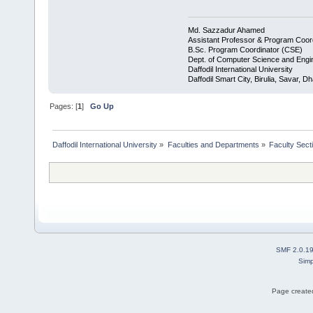
Md. Sazzadur Ahamed
Assistant Professor & ​Program Coor
​B.Sc. Program Coordinator (CSE)
Dept. of Computer Science and Engi
Daffodil International University
Daffodil Smart City, Birulia, Savar, 
Pages: [
1
]
Go Up
Daffodil International University
»
Faculties and Departments
»
Faculty Sect
SMF 2.0.1
Simp
Page created