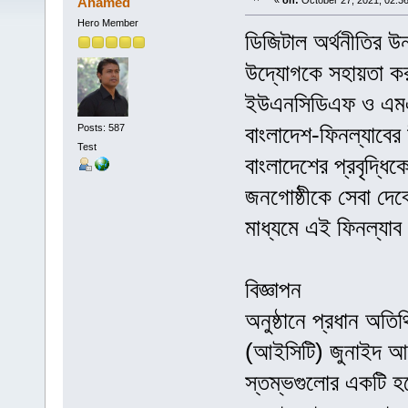
Ahamed
«
on:
October 27, 2021, 02:3
Hero Member
ডিজিটাল অর্থনীতির উন
উদ্যোগকে সহায়তা কর
ইউএনসিডিএফ ও এমএসস
বাংলাদেশ-ফিনল্যাবের 
Posts: 587
Test
বাংলাদেশের প্রবৃদ্ধি
জনগোষ্ঠীকে সেবা দ
মাধ্যমে এই ফিনল্যা
বিজ্ঞাপন
অনুষ্ঠানে প্রধান অতিথ
(আইসিটি) জুনাইদ আহ্
স্তম্ভগুলোর একটি হলো