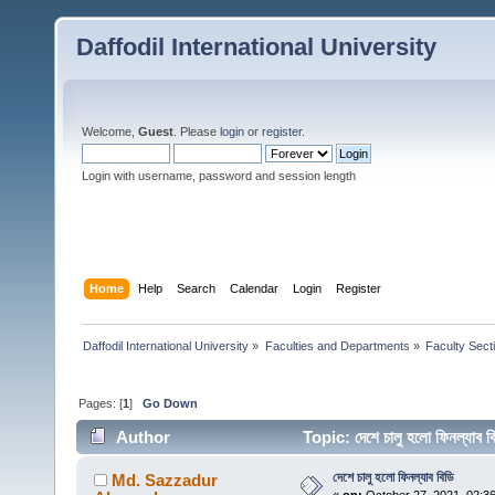
Daffodil International University
Welcome,
Guest
. Please
login
or
register
.
Login with username, password and session length
Home
Help
Search
Calendar
Login
Register
Daffodil International University
»
Faculties and Departments
»
Faculty Sect
Pages: [
1
]
Go Down
Author
Topic: দেশে চালু হলো ফিনল্যা
দেশে চালু হলো ফিনল্যাব বিডি
Md. Sazzadur