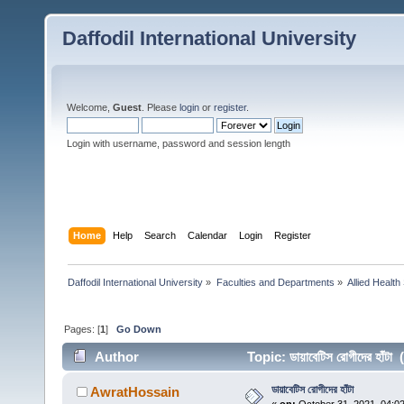
Daffodil International University
Welcome,
Guest
. Please
login
or
register
.
Login with username, password and session length
Home
Help
Search
Calendar
Login
Register
Daffodil International University
»
Faculties and Departments
»
Allied Health
Pages: [
1
]
Go Down
Author
Topic: ডায়াবেটিস রোগীদের হাঁ
ডায়াবেটিস রোগীদের হাঁটা
AwratHossain