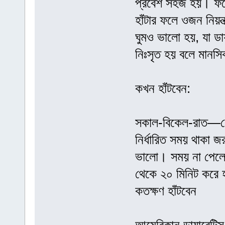
প্রবেশ সহজ হয়। ফলে
হাঁটার ফলে ওজন নিয়ন
ঘুমও ভালো হয়, যা ডা
নিঃসৃত হয় বলে মানসি
কখন হাঁটবেন:
সকাল-বিকেল-রাত—যেক
নির্ধারিত সময় থাকা জ
ভালো। সময় না পেলে ত
থেকে ২০ মিনিট করে হা
কতক্ষণ হাঁটবেন