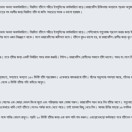
ব অথবা অকার্যকারিতা। নিয়মিত হাঁটলে শরীরে ইনসুলিনের কার্যকারিতা বাড়ে।ডায়াবেটিস চিকিৎসায় অন্যতম প্রধান অনুষঙ্গ খাদ
ষেত্রে সব বয়সীর জন্য নিয়মিত হাঁটা বা জগিং সবচেয়ে সহজ ও ভালো ব্যায়াম।
অভাব অথবা অকার্যকারিতা। নিয়মিত হাঁটলে শরীরে ইনসুলিনের কার্যকারিতা বাড়ে। পেশিকোষে গ্লুকোজ প্রবেশ করার জন
টার ফলে ওজন নিয়ন্ত্রণে থাকে। ফলে ডায়াবেটিসের জটিলতা কমে। হাঁটলে ঘুমও ভালো হয়, যা ডায়াবেটিস রোগীর জন্য খুব
তবে হাঁটার জন্য একটি নির্ধারিত সময় থাকা জরুরি। টাইপ-১ ডায়াবেটিস রোগীদের সকালে হাঁটা ভালো। সময় না পেলে তিন
যমতে, সপ্তাহে অন্তত ১৫০ মিনিট হাঁটা প্রয়োজন। একেবারে ঘামঝরানো হাঁটা। যাঁদের স্থূলতার সমস্যা আছে, তাঁদের
১ থেকে ৩ মিনিট হাঁটার গতি কমিয়ে আনুন।
রম সোলের এক জোড়া কেডস কিংবা জুতা এবং পরিষ্কার নরম মোজা পরুন। ডায়াবেটিস পরখ করে নিন হাঁটার আগে। গ্লুকোজ
কেবারে খালি পেটে হাঁটতে গেলেও শর্করা কমে যেতে পারে। তাই হালকা কিছু খেয়ে নিন। আবার চিনির মাত্রা ১৬ দশম
সঙ্গে পানির বোতল রাখুন। প্রতি ২০ মিনিট হাঁটার জন্য এক কাপ পানি পান করুন। এবড়োখেবড়ো কর্দমাক্ত পথে হাঁটবেন না