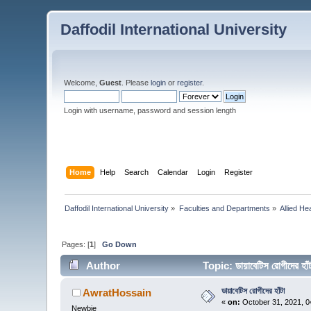
Daffodil International University
Welcome,
Guest
. Please
login
or
register
.
Login with username, password and session length
Home
Help
Search
Calendar
Login
Register
Daffodil International University
»
Faculties and Departments
»
Allied He
Pages: [
1
]
Go Down
Author
Topic: ডায়াবেটিস রোগীদের 
ডায়াবেটিস রোগীদের হাঁটা
AwratHossain
«
on:
October 31, 2021, 0
Newbie