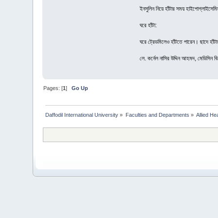
ইনসুলিন নিয়ে হাঁটার সময় হাইপোগ্লাইসেমিয়া
ঘরে হাঁটা:
ঘরে ট্রেডমিলেও হাঁটতে পারেন। ছাদে হাঁট
লে. কর্নেল নাসির উদ্দিন আহমদ, মেডিসিন ব
Pages: [
1
]
Go Up
Daffodil International University
»
Faculties and Departments
»
Allied He