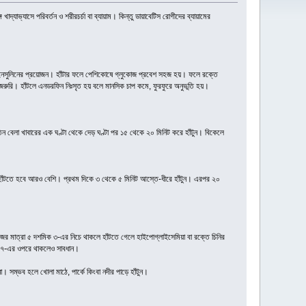
্যাভ্যাসে পরিবর্তন ও শরীরচর্চা বা ব্যায়াম। কিন্তু ডায়াবেটিস রোগীদের ব্যায়ামের
্য ইনসুলিনের প্রয়োজন। হাঁটার ফলে পেশিকোষে গ্লুকোজ প্রবেশ সহজ হয়। ফলে রক্তে
 জরুরি। হাঁটলে এনডরফিন নিঃসৃত হয় বলে মানসিক চাপ কমে, ফুরফুরে অনুভূতি হয়।
 বেলা খাবারের এক ঘণ্টা থেকে দেড় ঘণ্টা পর ১৫ থেকে ২০ মিনিট করে হাঁটুন। বিকেলে
 হাঁটতে হবে আরও বেশি। প্রথম দিকে ৩ থেকে ৫ মিনিট আস্তে-ধীরে হাঁটুন। এরপর ২০
ের মাত্রা ৫ দশমিক ৩-এর নিচে থাকলে হাঁটতে গেলে হাইপোগ্লাইসেমিয়া বা রক্তে চিনির
িক ৭-এর ওপরে থাকলেও সাবধান।
। সম্ভব হলে খোলা মাঠে, পার্কে কিংবা নদীর পাড়ে হাঁটুন।