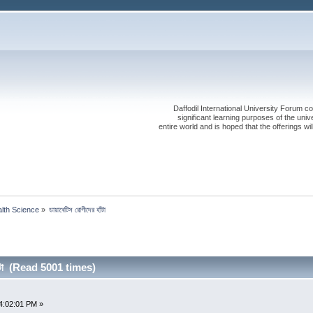
Daffodil International University Forum co
significant learning purposes of the uni
entire world and is hoped that the offerings will
alth Science
»
ডায়াবেটিস রোগীদের হাঁটা
হাঁটা (Read 5001 times)
4:02:01 PM »