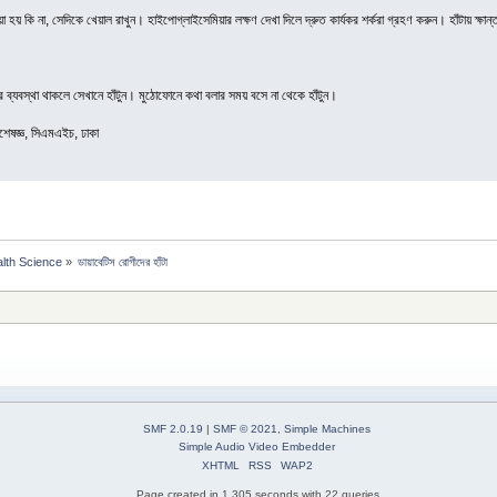
 হয় কি না, সেদিকে খেয়াল রাখুন। হাইপোগ্লাইসেমিয়ার লক্ষণ দেখা দিলে দ্রুত কার্যকর শর্করা গ্রহণ করুন। হাঁটায় ক্ষান্ত
ার ব্যবস্থা থাকলে সেখানে হাঁটুন। মুঠোফোনে কথা বলার সময় বসে না থেকে হাঁটুন।
িশেষজ্ঞ, সিএমএইচ, ঢাকা
alth Science
»
ডায়াবেটিস রোগীদের হাঁটা
SMF 2.0.19
|
SMF © 2021
,
Simple Machines
Simple Audio Video Embedder
XHTML
RSS
WAP2
Page created in 1.305 seconds with 22 queries.