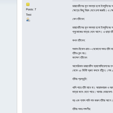
ডায়াবেটিসের মূল সমস্যা হলো ইনসুলিনের অভা
Posts: 7
ক্ষেত্রে কিছু নিয়ম মেনে চলা জরুরি। এ ক্
Test
কেন হাঁটবেন:
ডায়াবেটিসের মূল সমস্যা হলো ইনসুলিনের 
গ্লুকোজের মাত্রা নেমে আসে। এ ছাড়া হাঁ
কখন হাঁটবেন:
সকাল-বিকেল-রাত—যেকোনো সময় হাঁটা যায়। 
হাঁটাও মন্দ নয়।
কতক্ষণ হাঁটবেন
আমেরিকান ডায়াবেটিস অ্যাসোসিয়েশনের তথ্
থেকে ২৫ মিনিট দ্রুত কদমে হাঁটুন। শেষ 
হাঁটার প্রস্তুতি:
খালি পায়ে হাঁটা যাবে না। আরামদায়ক ও ন
মাত্রা কমে যেতে পারে। আবার ভোরবেলা এ
বড় এক গ্লাস পানি পান করুন হাঁটার আগে। 
হাঁটার সময় লক্ষণীয়: