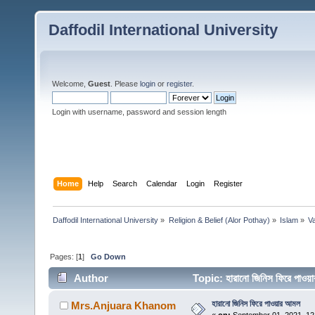
Daffodil International University
Welcome,
Guest
. Please
login
or
register
.
Login with username, password and session length
Home
Help
Search
Calendar
Login
Register
Daffodil International University
»
Religion & Belief (Alor Pothay)
»
Islam
»
V
Pages: [
1
]
Go Down
Author
Topic: হারানো জিনিস ফিরে পা
হারানো জিনিস ফিরে পাওয়ার আমল
Mrs.Anjuara Khanom