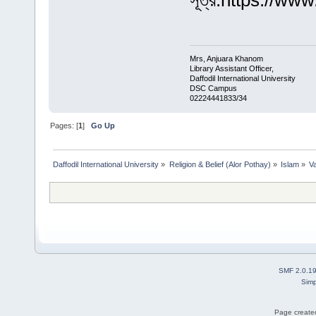
সূত্র:https://w
Mrs, Anjuara Khanom
Library Assistant Officer,
Daffodil International University
DSC Campus
02224441833/34
Pages: [
1
]
Go Up
Daffodil International University
»
Religion & Belief (Alor Pothay)
»
Islam
»
V
SMF 2.0.1
Simp
Page created