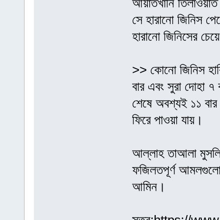
আয়াতখানি তিলাওয়াত 
সে হারানো জিনিস প
হারানো জিনিসের চেয়
>> কোনো জিনিস হার
বার এবং সুরা দোহা 
শেষে অবশ্যই ১১ বার
ফিরে পাওয়া যায়।
আল্লাহ তাআলা মুসলি
ফজিলতপূর্ণ আমলগুল
আমিন।