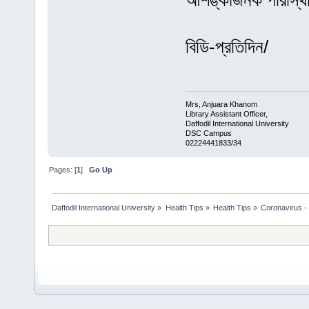
আশঙ্কাজনক পরিস্থিতি
বিডি-প্রতিদিন/
Mrs, Anjuara Khanom
Library Assistant Officer,
Daffodil International University
DSC Campus
02224441833/34
Pages: [
1
]
Go Up
Daffodil International University
»
Health Tips
»
Health Tips
»
Coronavirus - 