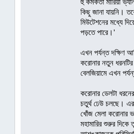
হু কর্মকর্তা মারিয়া 
কিছু জানা যায়নি। তব
মিউটেশনের মধ্যে দিয়ে
পড়তে পারে।’
এখন পর্যন্ত দক্ষিণ 
করোনার নতুন ধরনটির
বেলজিয়ামে এখন পর্য
করোনার ডেলটা ধরনের
চতুর্থ ঢেউ চলছে। এ
খোঁজ মেলা করোনার ভ
মহামারির শুরুর দিকে 