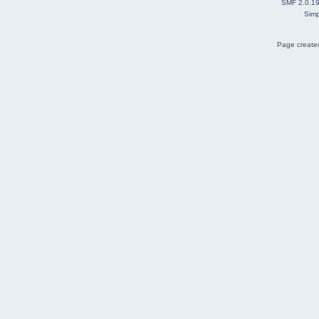
SMF 2.0.1
Simp
Page created