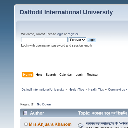
Daffodil International University
Welcome,
Guest
. Please
login
or
register
.
Login with username, password and session length
Home
Help
Search
Calendar
Login
Register
Daffodil International University
»
Health Tips
»
Health Tips
»
Coronavirus - 
Pages: [
1
]
Go Down
Author
Topic: করোনার নতুন ভ্যারিয়েন্ট
করোনার নতুন ভ্যারিয়েন্টের নাম ‘ওমিক
Mrs.Anjuara Khanom