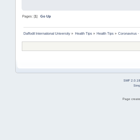
Pages: [
1
]
Go Up
Daffodil International University
»
Health Tips
»
Health Tips
»
Coronavirus - 
SMF 2.0.1
Simp
Page create