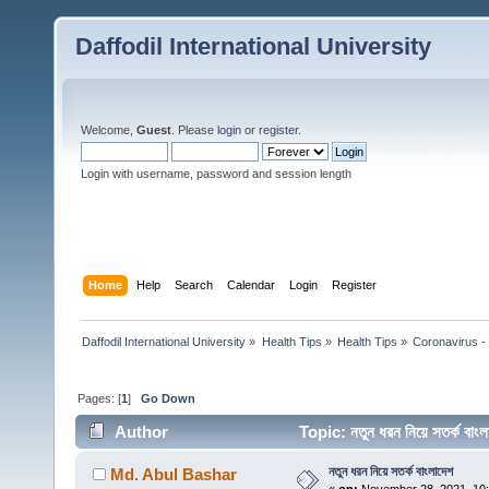
Daffodil International University
Welcome,
Guest
. Please
login
or
register
.
Login with username, password and session length
Home
Help
Search
Calendar
Login
Register
Daffodil International University
»
Health Tips
»
Health Tips
»
Coronavirus - 
Pages: [
1
]
Go Down
Author
Topic: নতুন ধরন নিয়ে সতর্ক ব
নতুন ধরন নিয়ে সতর্ক বাংলাদেশ
Md. Abul Bashar