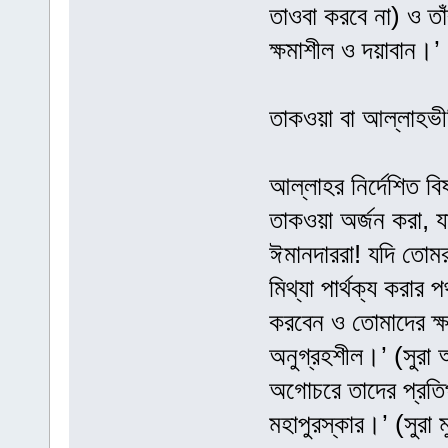
তাওবা করবে না) ও তাঁ
ক্ষমাশীল ও দয়াবান।’
তাকওয়া বা আল্লাহভী
আল্লাহর নির্দেশিত বি
তাকওয়া অর্জন করা, য
ঈমানদাররা! যদি তোম
মিথ্যা পার্থক্য করা
করবেন ও তোমাদের ক্
অনুগ্রহশীল।’ (সুরা আ
অগোচরে তাদের প্রতি
মহাপুরস্কার।’ (সুরা