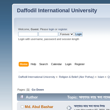
Daffodil International University
Welcome,
Guest
. Please
login
or
register
.
Login with username, password and session length
Home
Help
Search
Calendar
Login
Register
Daffodil International University
»
Religion & Belief (Alor Pothay)
»
Islam
»
Q
Pages: [
1
]
Go Down
Author
Topic: আল্লাহর কাছে ক্ষমা লা
আল্লাহর কাছে ক্ষমা লাভের উপায়
Md. Abul Bashar