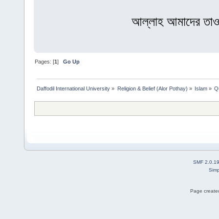
আল্লাহ আমাদের তা
Pages: [
1
]
Go Up
Daffodil International University
»
Religion & Belief (Alor Pothay)
»
Islam
»
Q
SMF 2.0.1
Simp
Page created