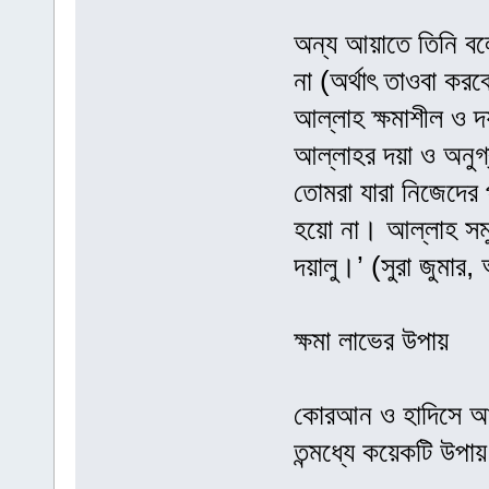
অন্য আয়াতে তিনি বল
না (অর্থাৎ তাওবা করবে
আল্লাহ ক্ষমাশীল ও দয়
আল্লাহর দয়া ও অনুগ্
তোমরা যারা নিজেদের 
হয়ো না। আল্লাহ সমু
দয়ালু।’ (সুরা জুমার
ক্ষমা লাভের উপায়
কোরআন ও হাদিসে আল্
তন্মধ্যে কয়েকটি উপ