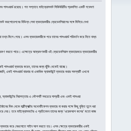
য় এসব পাসওয়ার্ড রয়েছে। গত সপ্তাহে মাইক্রোসফট সিকিউরিটির প্রকাশিত একটি গবেষণা
ফট করপোরেশনের বিভিন্ন সেবা ব্যবহারকারীর ক্রেডেনশিয়ালের সঙ্গে মিলিয়ে দেখা
যাওয়া তথ্য মিলে গেছে। এসব ব্যবহারকারীকে পরে তাদের পাসওয়ার্ড পরিবর্তন করে নিতে বাধ্য
 আক্রমণ করতে পারে। এক্ষেত্রে আক্রমণকারী ওই ক্রেডেনশিয়াল ব্যবহারকরে ব্যবহারকারীর
কই পাসওয়ার্ড ব্যবহার করেন, তাদের জন্য ঝুঁকি থেকেই যাচ্ছে।
া জানি, একই পাসওয়ার্ড বারবার বা একাধিক অ্যাকাউন্টে ব্যবহার করার সমস্যাটি এখনো
েন, অ্যাকাউন্টের নিরাপত্তায় এ কৌশলটি সবচেয়ে সাশ্রয়ী এবং একই পাসওয়া
ের দিক থেকে মাল্টিফ্যাক্টর অথেনটিকেশন ব্যবহার না করার পক্ষে কিছু যুক্তি তুলে ধরা
শ্লথ করে দেয়। তবে মাইক্রোসফটের এ প্রতিবেদন তাদের জন্য ‘ওয়েকআপ কলের’ মতো কাজ
যাপ ব্যবহার করে যেগুলোতে সাইন আপ করতে হয়। এসব ক্ষেত্রে ব্যবহারকারীর একই