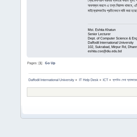
ক্রেডেনশিয়াল বারবার ব্যবহার করাটা খুব
অবলম্বন করলে এ তথ্য নিরাপদ থাকবে, এট
মাইক্রোসফটের প্রতিবেদনে দাবি করা হয়েছে,
Mst. Eshita Khatun
Senior Lecturer
Dept. of Computer Science & Eng
Daffodil International University
102, Sukrabad, Mirpur Rd, Dhan
eshita.cse@diu.edu.bd
Pages: [
1
]
Go Up
Daffodil International University
»
IT Help Desk
»
ICT
»
ক্লাউড সেবা অ্যাজারের