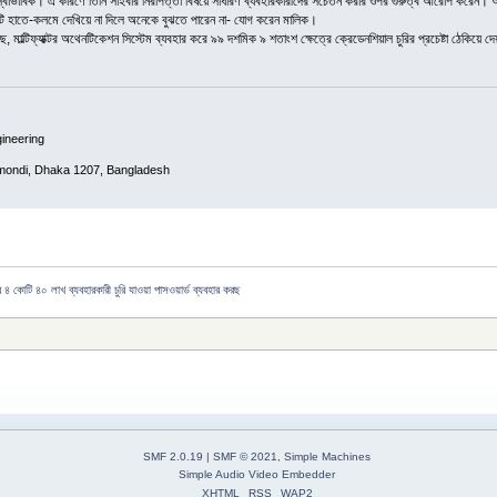
ই স্বাভাবিক। এ কারণে তিনি সাইবার নিরাপত্তা বিষয়ে সাধারণ ব্যবহারকারীদের সচেতন করার ওপর গুরুত্ব আরোপ করেন। 
ি হাতে-কলমে দেখিয়ে না দিলে অনেকে বুঝতে পারেন না- যোগ করেন মালিক।
 মাল্টিফ্যাক্টর অথেনটিকেশন সিস্টেম ব্যবহার করে ৯৯ দশমিক ৯ শতাংশ ক্ষেত্রে ক্রেডেনশিয়াল চুরির প্রচেষ্টা ঠেকিয়ে দ
ineering
mondi, Dhaka 1207, Bangladesh
 ৪ কোটি ৪০ লাখ ব্যবহারকারী চুরি যাওয়া পাসওয়ার্ড ব্যবহার করছ
SMF 2.0.19
|
SMF © 2021
,
Simple Machines
Simple Audio Video Embedder
XHTML
RSS
WAP2