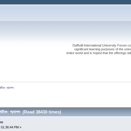
Daffodil International University Forum co
significant learning purposes of the uni
entire world and is hoped that the offerings will
পোর্টকে: অ্যাপল
িং পোর্টকে: অ্যাপল (Read 38430 times)
াপল
 01:36:44 PM »