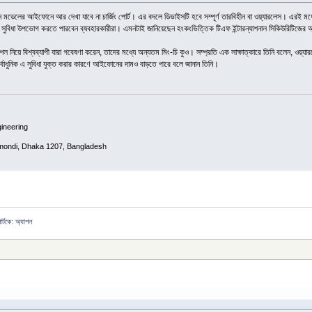
নতুন মডেলের আইফোনে আর দেখা যাবে না চার্জিং পোর্ট। এর বদলে ডিভাইসটি হবে সম্পূর্ণ তারবিহীন বা ওয়্যারলেস। এরই মধ
সুবিধা উপভোগ করতে পারবেন ব্যবহারকারীরা। এমনটাই জানিয়েছেন হংকংভিত্তিক টিএফ ইন্টারন্যাশনাল সিকিউরিটিজের অ্য
ল নিয়ে বিশ্বব্যাপী যারা গবেষণা করেন, তাদের মধ্যে অন্যতম মিং-চি কুও। সম্প্রতি এক সাক্ষাত্কারে তিনি বলেন, ওয়্য
র্বাধুনিক এ সুবিধা যুক্ত করার কারণে আইফোনের দামও বাড়তে পারে বলে জানান তিনি।
ineering
mondi, Dhaka 1207, Bangladesh
পোর্টকে: অ্যাপল