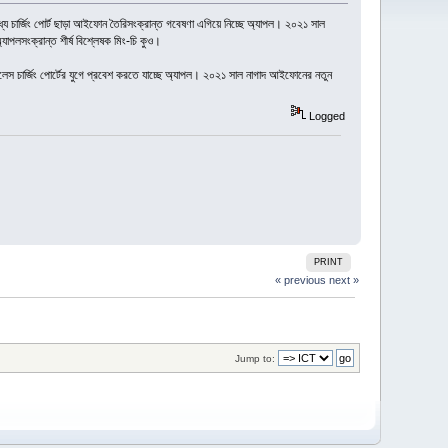
্যে চার্জিং পোর্ট ছাড়া আইফোন তৈরিসংক্রান্ত গবেষণা এগিয়ে নিচ্ছে অ্যাপল। ২০২১ সাল
াপলসংক্রান্ত শীর্ষ বিশ্লেষক মিং-চি কুও।
ারলেস চার্জিং পোর্টের যুগে প্রবেশ করতে যাচ্ছে অ্যাপল। ২০২১ সাল নাগাদ আইফোনের নতুন
Logged
PRINT
« previous
next »
Jump to: