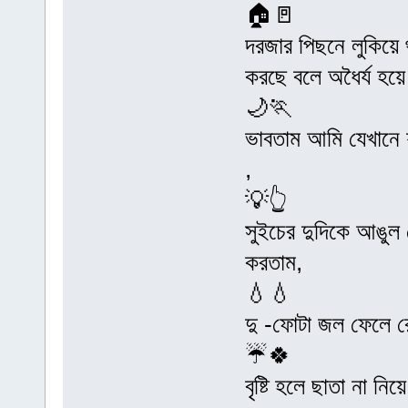
🏠🚪
দরজার পিছনে লুকিয়
করছে বলে অধৈর্য হয়
🌙🏃
ভাবতাম আমি যেখানে যাচ
,
💡👆
সুইচের দুদিকে আঙুল চ
করতাম,
💧💧
দু -ফোটা জল ফেলে রে
☔🍀
বৃষ্টি হলে ছাতা না নিয