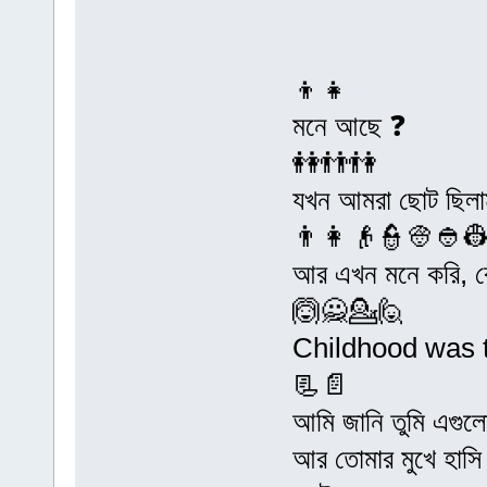
👦👧
মনে আছে ❓
👭👬👫
যখন আমরা ছোট ছিলাম 
👨👩👴👮👳👲
আর এখন মনে করি, কে
🙆🙅💁🙋
Childhood was th
📃📄
আমি জানি তুমি এগুল
আর তোমার মুখে হাসি 