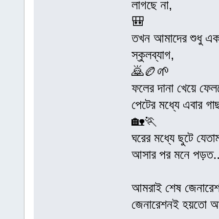
লাগছে না,
🎒
তখন আমাদের শুধু একটা
স্কুলব্যাগ,
🙇🏉🌱
ফলের দানা খেয়ে ফেলল
পেটের মধ্যে এবার গা
🏡🏃
ঘরের মধ্যে ছুটে যেতা
আসার পর মনে পড়ত..
আমরাই শেষ জেনারেশন 
জেনারেশনই হয়তো আ