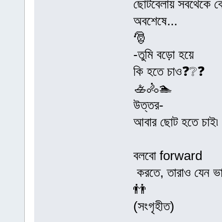
ছোটবেলায় সবথেকে বে
অবশেষে...
🎅
-তুমি বড়ো হয়ে
কি হতে চাও❓❔❓
🚣🚴🏊
উত্তর-
আবার ছোট হতে চাই৷
বলবো forward
করতে, তারাও যেন ভা
👬
(সংগৃহীত)