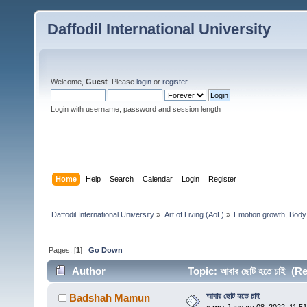
Daffodil International University
Welcome,
Guest
. Please
login
or
register
.
Login with username, password and session length
Home
Help
Search
Calendar
Login
Register
Daffodil International University
»
Art of Living (AoL)
»
Emotion growth, Body
Pages: [
1
]
Go Down
Author
Topic: আবার ছোট হতে চাই (R
আবার ছোট হতে চাই
Badshah Mamun