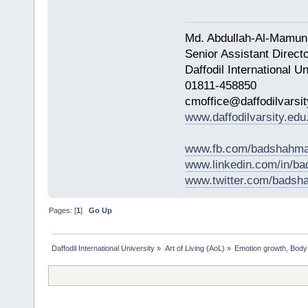
Md. Abdullah-Al-Mamun
Senior Assistant Direct
Daffodil International Un
01811-458850
cmoffice@daffodilvarsit
www.daffodilvarsity.edu
www.fb.com/badshahma
www.linkedin.com/in/
www.twitter.com/bads
Pages: [
1
]
Go Up
Daffodil International University
»
Art of Living (AoL)
»
Emotion growth, Body