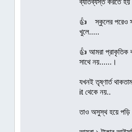
ব্যতিব্যস্ত করতে হয় 
👍 স্কুলের পরেও সূর্য
খুলে.....
👍 আমরা প্রাকৃতিক 
সাথে নয়......।
যখনই তৃষ্ণার্ত থাক
it থেকে নয়..
তাও অসুস্থ হয়ে পড়ি