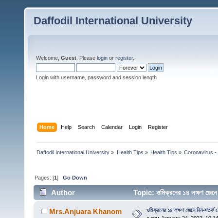
Daffodil International University
Welcome,
Guest
. Please
login
or
register
.
Login with username, password and session length
Home
Help
Search
Calendar
Login
Register
Daffodil International University
»
Health Tips
»
Health Tips
»
Coronavirus - 
Pages: [
1
]
Go Down
Author
Topic: ওমিক্রনের ১৪ লক্ষণ জে
ওমিক্রনের ১৪ লক্ষণ জেনে নিন-সতর্ক 
Mrs.Anjuara Khanom