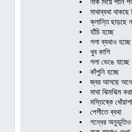
• নাক দিয়ে পানি পড়া
• মাথাব্যথা থাকছে কি
• ক্লান্তি ছাড়ছে 
• হাঁচি হচ্ছে
• গলা ব্যথাও হচ্ছে
• খুব কাশি
• গলা ভেঙে যাচ্ছে
• কাঁপুনি হচ্ছে
• জ্বর আসছে অনে
• মাথা ঝিমঝিম করা
• মস্তিষ্কে ধোঁয়া
• পেশীতে ব্যথা
• গন্ধের অনুভূতিও 