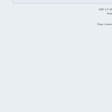
SMF 2.0.1
Simp
Page created