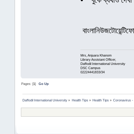
• বুকে ব্যথাও দেখা
বাংলানিউজটোয়েন্টিফ
Mrs, Anjuara Khanom
Library Assistant Officer,
Daffodil International University
DSC Campus
02224441833/34
Pages: [
1
]
Go Up
Daffodil International University
»
Health Tips
»
Health Tips
»
Coronavirus - 